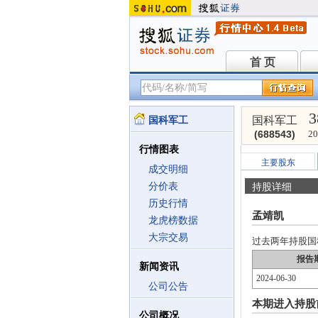
首 页
首 页
3
国科军工
国科军工
(688543)
20
行情图表
主要股东
成交明细
分价表
持股详细
历史行情
孟靖凯
龙虎榜数据
大宗交易
过去两年持股国科军
报告
新闻资讯
2024-06-30
公司公告
本期进入持股
公司概况