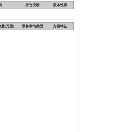
例
持仓变动
股本性质
量(万股)
限售事情类型
方案特征