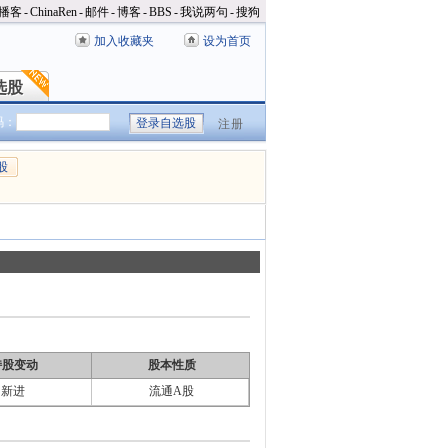
播客
-
ChinaRen
-
邮件
-
博客
-
BBS
-
我说两句
-
搜狗
加入收藏夹
设为首页
选股
选股
码：
注册
股
持股变动
股本性质
新进
流通A股