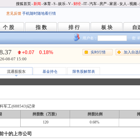
搜狐首页
-
新闻
-
体育
-
S
-
娱乐
-
V
-
财经
-
IT
-
汽车
-
房产
-
家居
-
女人
-
视频
-
意见反馈
手机随时随地看行情
个 股
指 数
排 行
板 块
自
个 股
指 数
排 行
板 块
自
用户名：
密 
8.37
+0.07
0.18%
实时行情
加入自选
26-08-07 15:00
流通股股东
基金持仓
限售股解禁表
工(688543)记录
期
持股数（万股）
持股比例
120
0.68%
前十的上市公司