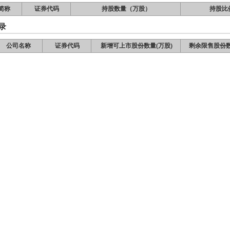
简称
证券代码
持股数量（万股）
持股比
录
公司名称
证券代码
新增可上市股份数量(万股)
剩余限售股份数