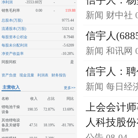
信宇人：杨
净利润
-3553.69万
-
-
销售毛利率
0.00
-
119.88
新闻
财中社
总股本(万股)
9775.44
流通股本(万股)
5321.62
信宇人(68
每股资本公积金
8.7948
每股未分配利润
-5.6209
新闻
和讯网
净资产收益率
-10.28%
同股同权
是
信宇人：聘
资产负债
现金流量
利润表
财务报告
新闻
每日经
主营收入
更多>>
名称
收入
占比
同比
上会会计师
锂电池干燥
190.35
72.87%
13.69%
设备
人科技股份
其他锂电设
备及关键零
47.51
18.19%
-81.78%
部件
公告
08-04