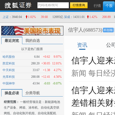
行情
个股
上证
：3940.04
1.02%
39.68
12095亿
深成
：14311.01
1.42%
200.89
信宇人
(688573)
科创板
最近浏览
我的自选
资讯
公
以下是热门股票
哈药股份
6.84
+0.62
9.97%
信宇人迎来
胜宏科技
280.20
+30.05
12.01%
中天科技
33.67
+1.38
4.27%
新闻
每日经
光库科技
288.08
+12.41
4.50%
中国神华
43.94
-0.03
-0.07%
信宇人迎来
操盘必读
分类导航
差错相关财
经营范围：
一般经营项目是：新能源电池
生产设备、烤箱、涂布机、自动化真空烘
烤线、自动化制片机组、自动化装配机