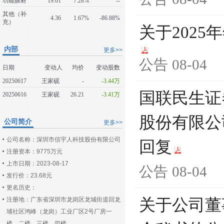
功能膜材
19.01
7.28%
--
其他（补
4.36
1.67%
-86.88%
充）
关于202
内部
更多>>
公告
08-04
日期
变动人
均价
变动股数
20250617
王家砚
-
-3.44万
国联民生证
20250616
王家砚
26.21
-3.41万
股份有限公
公司简介
更多>>
公司名称：深圳市信宇人科技股份有限公司
回复
注册资本：9775万元
上市日期：2023-08-17
公告
08-04
发行价：23.68元
更名历史：
注册地：广东省深圳市龙岗区龙城街道回龙
关于公司董
埔社区鸿峰（龙岗）工业厂区2号厂房一
楼、二楼、三楼、四楼