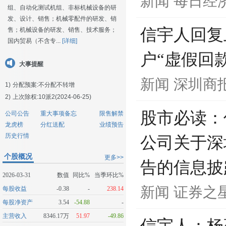
新闻
每日经
组、自动化测试机组、非标机械设备的研
发、设计、销售；机械零配件的研发、销
信宇人回复
售；机械设备的研发、销售、技术服务；
国内贸易（不含专...
[详细]
户“虚假回
大事提醒
新闻
深圳商
1)
分配预案:不分配不转增
2)
上次除权:10派2(2024-06-25)
股市必读：
公司公告
重大事项备忘
限售解禁
龙虎榜
分红送配
业绩预告
历史行情
公司关于深
个股概况
更多>>
告的信息披
2026-03-31
数值
同比%
当季环比%
新闻
证券之
每股收益
-0.38
-
238.14
每股净资产
3.54
-54.88
-
主营收入
8346.17万
51.97
-49.86