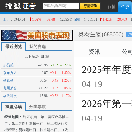
行情
个股
上证
：3940.04
1.02%
39.68
12095亿
深成
：14311.01
1.42%
200.89
奥泰生物
(688606)
沪
最近浏览
我的自选
资讯
公
以下是热门股票
新易盛
420.95
-0.92
-0.22%
2025年年
京东方Ａ
6.07
+0.11
1.85%
多氟多
36.54
+0.45
1.25%
04-19
贵州茅台
1309.22
+0.67
0.05%
华天科技
17.98
+0.72
4.17%
2026年第
操盘必读
分类导航
04-19
经营范围：
许可项目：第二类医疗器械生
产；第三类医疗器械生产；第三类医疗器
械经营；货物进出口；技术进出口。（依