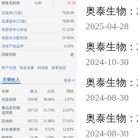
销售毛利率
0.00
-
35.30
奥泰生物：
总股本(万股)
7928.09
流通股本(万股)
7928.09
2025-04-28
每股资本公积金
21.2254
每股未分配利润
24.6654
奥泰生物：
净资产收益率
0.50%
同股同权
是
2024-10-30
资产负债
现金流量
利润表
财务报告
奥泰生物：
主营收入
更多>>
名称
收入
占比
同比
2024-08-30
传染病类
359.08
39.66%
-1.97%
毒品及药物
287.23
31.73%
23.97%
滥用类
奥泰生物：
其他类
107.53
11.88%
27.61%
妇女健康类
86.18
9.52%
12.82%
2024-08-30
肿瘤类
23.48
2.59%
-28.14%