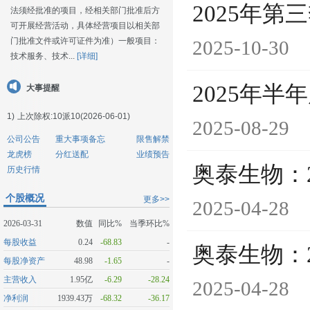
2025年第
法须经批准的项目，经相关部门批准后方
可开展经营活动，具体经营项目以相关部
门批准文件或许可证件为准）一般项目：
2025-10-30
技术服务、技术...
[详细]
2025年半
大事提醒
1)
上次除权:10派10(2026-06-01)
2025-08-29
公司公告
重大事项备忘
限售解禁
龙虎榜
分红送配
业绩预告
奥泰生物：
历史行情
个股概况
更多>>
2025-04-28
2026-03-31
数值
同比%
当季环比%
每股收益
0.24
-68.83
-
奥泰生物：
每股净资产
48.98
-1.65
-
主营收入
1.95亿
-6.29
-28.24
2025-04-28
净利润
1939.43万
-68.32
-36.17