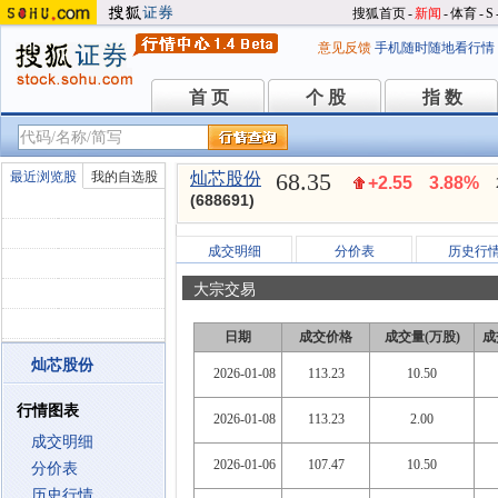
搜狐首页
-
新闻
-
体育
-
S
意见反馈
手机随时随地看行情
首 页
个 股
指 数
首 页
个 股
指 数
68.35
最近浏览股
我的自选股
灿芯股份
+2.55
3.88%
(688691)
成交明细
分价表
历史行
大宗交易
日期
成交价格
成交量(万股)
成
灿芯股份
2026-01-08
113.23
10.50
行情图表
2026-01-08
113.23
2.00
成交明细
2026-01-06
107.47
10.50
分价表
历史行情