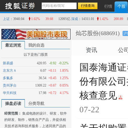
行情
个股
上证
：3940.04
1.02%
39.68
12095亿
深成
：14311.01
1.42%
200.89
灿芯股份
(688691)
沪
最近浏览
我的自选
资讯
公
以下是热门股票
新易盛
420.95
-0.92
-0.22%
国泰海通证
京东方Ａ
6.07
+0.11
1.85%
多氟多
36.54
+0.45
1.25%
份有限公司
贵州茅台
1309.22
+0.67
0.05%
核查意见
华天科技
17.98
+0.72
4.17%
操盘必读
分类导航
07-22
经营范围：
集成电路的设计、研发，软件
的研发、制作，销售自产产品，并提供相
关技术咨询和技术服务，上述同类产品的