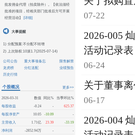
关于拟购置
批发佣金代理（拍卖除外）。【依法须经
批准的项目，经相关部门批准后方可开展
07-22
经营活动】
[详细]
大事提醒
2026-0
1)
分配预案:不分配不转增
活动记录表（
2)
上次除权:10派1.7(2025-07-14)
公司公告
重大事项备忘
限售解禁
06-24
龙虎榜
分红送配
业绩预告
历史行情
关于董事离
个股概况
更多>>
06-17
2026-03-31
数值
同比%
当季环比%
每股收益
-0.24
-
625.37
每股净资产
10.05
-10.09
-
2026-0
主营收入
1.71亿
23.39
-33.19
净利润
-2852.94万
-
-