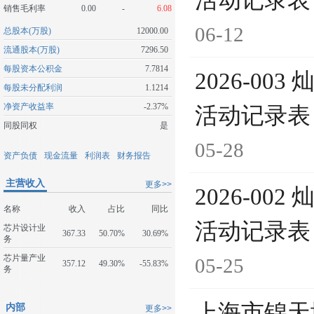
活动记录表（2
销售毛利率
0.00
-
6.08
06-12
总股本(万股)
12000.00
流通股本(万股)
7296.50
每股资本公积金
7.7814
2026-0
每股未分配利润
1.1214
净资产收益率
-2.37%
活动记录表（2
同股同权
是
05-28
资产负债
现金流量
利润表
财务报告
主营收入
更多>>
2026-0
名称
收入
占比
同比
活动记录表（2
芯片设计业
367.33
50.70%
30.69%
务
芯片量产业
05-25
357.12
49.30%
-55.83%
务
上海市锦天
内部
更多>>