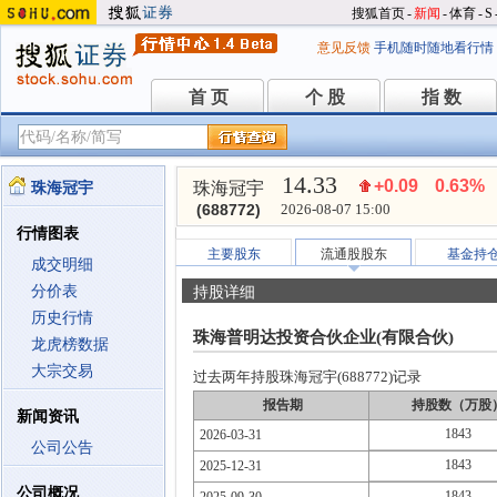
搜狐首页
-
新闻
-
体育
-
S
意见反馈
手机随时随地看行情
首 页
个 股
指 数
首 页
个 股
指 数
14.33
+0.09
0.63%
珠海冠宇
珠海冠宇
(688772)
2026-08-07 15:00
行情图表
主要股东
流通股股东
基金持
成交明细
分价表
持股详细
历史行情
珠海普明达投资合伙企业(有限合伙)
龙虎榜数据
大宗交易
过去两年持股珠海冠宇(688772)记录
报告期
持股数（万股
新闻资讯
1843
2026-03-31
公司公告
1843
2025-12-31
公司概况
1843