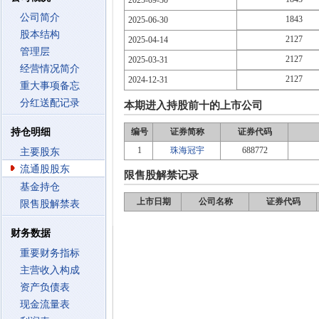
2025-09-30
公司简介
1843
2025-06-30
股本结构
2127
2025-04-14
管理层
2127
2025-03-31
经营情况简介
2127
2024-12-31
重大事项备忘
分红送配记录
本期进入持股前十的上市公司
持仓明细
编号
证券简称
证券代码
1
珠海冠宇
688772
主要股东
流通股股东
限售股解禁记录
基金持仓
上市日期
公司名称
证券代码
限售股解禁表
财务数据
重要财务指标
主营收入构成
资产负债表
现金流量表