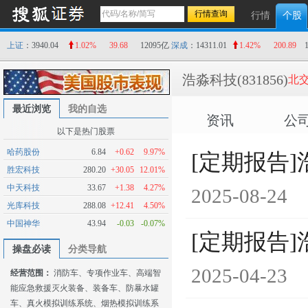
行情
个股
上证
：3940.04
1.02%
39.68
12095亿
深成
：14311.01
1.42%
200.89
浩淼科技
(831856)
北交
最近浏览
我的自选
资讯
公
以下是热门股票
哈药股份
6.84
+0.62
9.97%
[定期报告]
胜宏科技
280.20
+30.05
12.01%
中天科技
33.67
+1.38
4.27%
2025-08-24
光库科技
288.08
+12.41
4.50%
中国神华
43.94
-0.03
-0.07%
[定期报告]
操盘必读
分类导航
2025-04-23
经营范围：
消防车、专项作业车、高端智
能应急救援灭火装备、装备车、防暴水罐
车、真火模拟训练系统、烟热模拟训练系