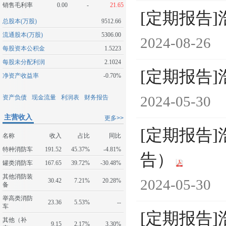
销售毛利率
0.00
-
21.65
[定期报告]
总股本(万股)
9512.66
流通股本(万股)
5306.00
2024-08-26
每股资本公积金
1.5223
每股未分配利润
2.1024
[定期报告
净资产收益率
-0.70%
2024-05-30
资产负债
现金流量
利润表
财务报告
主营收入
更多>>
[定期报告
名称
收入
占比
同比
特种消防车
191.52
45.37%
-4.81%
告）
罐类消防车
167.65
39.72%
-30.48%
其他消防装
2024-05-30
30.42
7.21%
20.28%
备
举高类消防
23.36
5.53%
--
车
[定期报告
其他（补
9.15
2.17%
3.30%