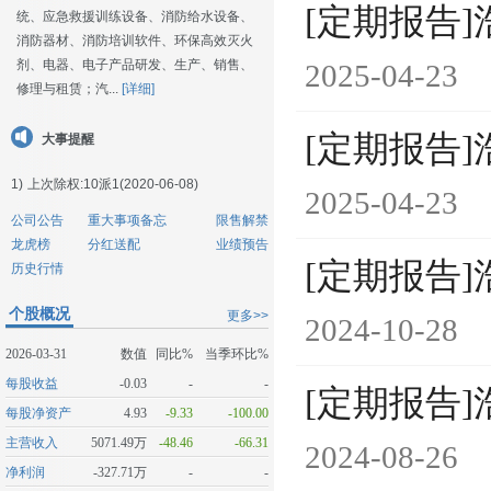
[定期报告]
统、应急救援训练设备、消防给水设备、
消防器材、消防培训软件、环保高效灭火
剂、电器、电子产品研发、生产、销售、
2025-04-23
修理与租赁；汽...
[详细]
[定期报告]
大事提醒
1)
上次除权:10派1(2020-06-08)
2025-04-23
公司公告
重大事项备忘
限售解禁
龙虎榜
分红送配
业绩预告
[定期报告]
历史行情
个股概况
更多>>
2024-10-28
2026-03-31
数值
同比%
当季环比%
每股收益
-0.03
-
-
[定期报告]
每股净资产
4.93
-9.33
-100.00
主营收入
5071.49万
-48.46
-66.31
2024-08-26
净利润
-327.71万
-
-