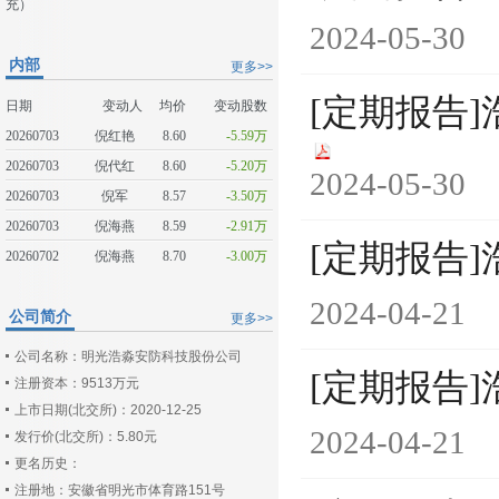
充）
2024-05-30
内部
更多>>
[定期报告
日期
变动人
均价
变动股数
20260703
倪红艳
8.60
-5.59万
20260703
倪代红
8.60
-5.20万
2024-05-30
20260703
倪军
8.57
-3.50万
20260703
倪海燕
8.59
-2.91万
[定期报告]
20260702
倪海燕
8.70
-3.00万
2024-04-21
公司简介
更多>>
公司名称：明光浩淼安防科技股份公司
[定期报告]
注册资本：9513万元
上市日期(北交所)：2020-12-25
2024-04-21
发行价(北交所)：5.80元
更名历史：
注册地：安徽省明光市体育路151号