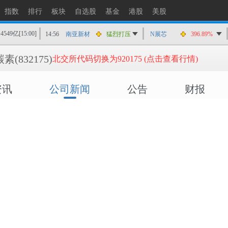
14:56
爱丽家居
快速拉升
指数
排行
板块
自选股
基金
港股
美股
14:56
金凯生科
涨停
14549亿
[15:00]
14:56
南亚新材
猛烈打压
N展芯
396.89%
14:55
成都先导
跌停
碳素
(832175)
北交所代码切换为920175 (点击查看行情)
14:55
盛达资源
涨停
14:55
盛达资源
快速拉升
资讯
公司新闻
公告
财报
14:54
永安药业
快速拉升
14:53
中农立华
快速拉升