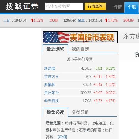
行情
个股
上证
：3940.04
1.02%
39.68
12095亿
深成
：14311.01
1.42%
200.89
东方
最近浏览
我的自选
以下是热门股票
新易盛
420.95
-0.92
-0.22%
京东方Ａ
6.07
+0.11
1.85%
多氟多
36.54
+0.45
1.25%
贵州茅台
1309.22
+0.67
0.05%
华天科技
17.98
+0.72
4.17%
操盘必读
分类导航
经营范围：
特种石墨制品、锂电池正、负
极材料的生产销售；石墨烯的研发；出口
贸易。
[详细]