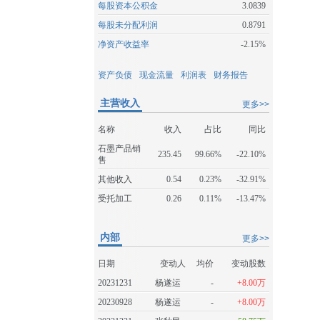
每股资本公积金
3.0839
每股未分配利润
0.8791
净资产收益率
-2.15%
资产负债
现金流量
利润表
财务报告
主营收入
更多>>
名称
收入
占比
同比
石墨产品销
235.45
99.66%
-22.10%
售
其他收入
0.54
0.23%
-32.91%
受托加工
0.26
0.11%
-13.47%
内部
更多>>
日期
变动人
均价
变动股数
20231231
杨遂运
-
+8.00万
20230928
杨遂运
-
+8.00万