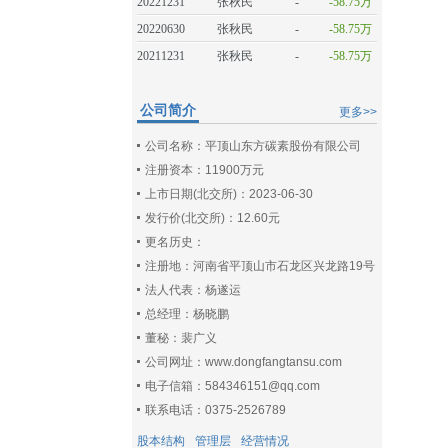
20221231
张秋民
-
-58.75万
20220630
张秋民
-
-58.75万
20211231
张秋民
-
-58.75万
公司简介
更多>>
公司名称：平顶山东方碳素股份有限公司
注册资本：11900万元
上市日期(北交所)：2023-06-30
发行价(北交所)：12.60元
更名历史：
注册地：河南省平顶山市石龙区兴龙路19号
法人代表：杨遂运
总经理：杨晓鹏
董秘：裴广义
公司网址：www.dongfangtansu.com
电子信箱：584346151@qq.com
联系电话：0375-2526789
股本结构
管理层
经营情况