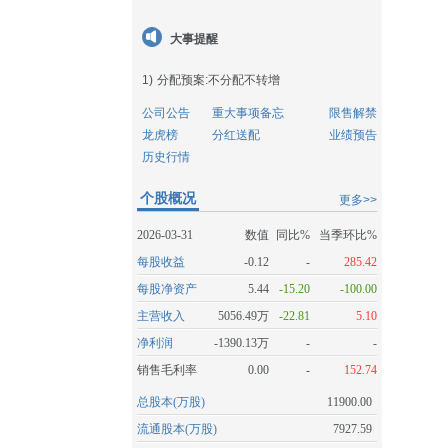
大事提醒
1)
分配预案:不分配不转增
公司公告
重大事项备忘
限售解禁
龙虎榜
分红送配
业绩预告
历史行情
个股概况
更多>>
2026-03-31
数值
同比%
当季环比%
每股收益
-0.12
-
285.42
每股净资产
5.44
-15.20
-100.00
主营收入
5056.49万
-22.81
5.10
净利润
-1390.13万
-
-
销售毛利率
0.00
-
152.74
总股本(万股)
11900.00
流通股本(万股)
7927.59