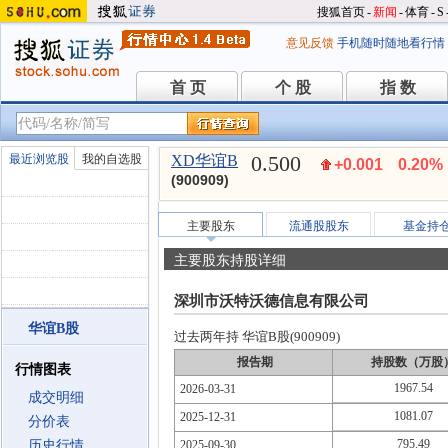
搜狐首页
-
新闻
-
体育
-
S
意见反馈
手机随时随地看行情
首 页
个 股
指 数
首 页
个 股
指 数
0.500
最近浏览股
我的自选股
XD华谊B
+0.001
0.20%
(900909)
主要股东
流通股股东
基金持
主要股东持股详细
深圳市沃特沃德信息有限公司
华谊B股
过去两年持 华谊B股(900909)
报告期
持股数（万股
行情图表
1967.54
2026-03-31
成交明细
1081.07
2025-12-31
分价表
795.49
历史行情
2025-09-30