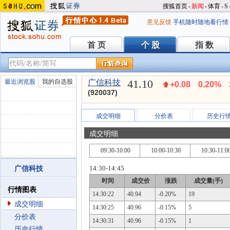
搜狐首页
-
新闻
-
体育
-
S
意见反馈
手机随时随地看行情
首 页
个 股
指 数
首 页
个 股
指 数
41.10
最近浏览股
我的自选股
广信科技
+0.08
0.20%
(920037)
成交明细
分价表
历史行
成交明细
09:30-10:00
10:00-10:30
10:30-11:0
14:30-14:45
广信科技
时间
成交价
涨跌
成交量(手)
行情图表
14:30:22
40.94
-0.20%
19
成交明细
14:30:25
40.96
-0.15%
5
分价表
14:30:31
40.96
-0.15%
1
历史行情