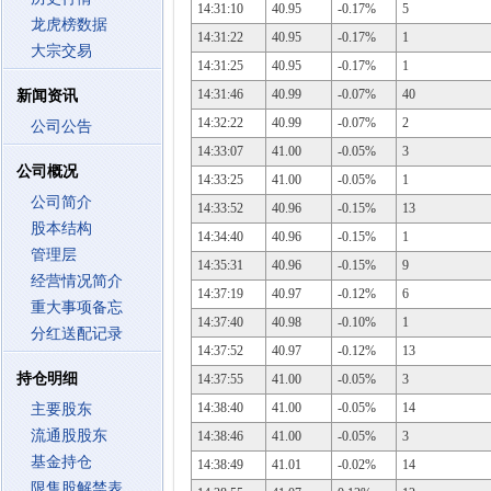
14:31:10
40.95
-0.17%
5
龙虎榜数据
14:31:22
40.95
-0.17%
1
大宗交易
14:31:25
40.95
-0.17%
1
14:31:46
40.99
-0.07%
40
新闻资讯
14:32:22
40.99
-0.07%
2
公司公告
14:33:07
41.00
-0.05%
3
公司概况
14:33:25
41.00
-0.05%
1
公司简介
14:33:52
40.96
-0.15%
13
股本结构
14:34:40
40.96
-0.15%
1
管理层
14:35:31
40.96
-0.15%
9
经营情况简介
14:37:19
40.97
-0.12%
6
重大事项备忘
14:37:40
40.98
-0.10%
1
分红送配记录
14:37:52
40.97
-0.12%
13
持仓明细
14:37:55
41.00
-0.05%
3
14:38:40
41.00
-0.05%
14
主要股东
流通股股东
14:38:46
41.00
-0.05%
3
基金持仓
14:38:49
41.01
-0.02%
14
限售股解禁表