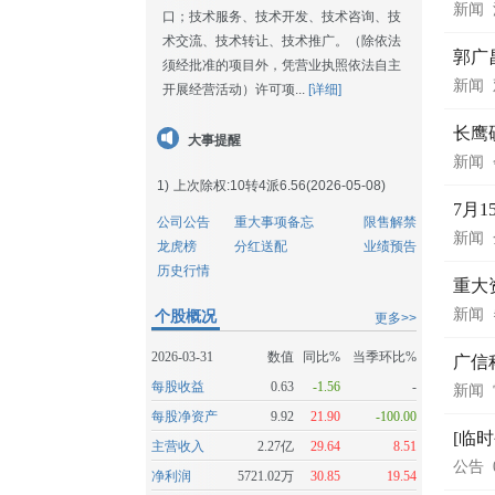
新闻
口；技术服务、技术开发、技术咨询、技
术交流、技术转让、技术推广。（除依法
郭广
须经批准的项目外，凭营业执照依法自主
新闻
开展经营活动）许可项...
[详细]
长鹰
大事提醒
新闻
1)
上次除权:10转4派6.56(2026-05-08)
7月
公司公告
重大事项备忘
限售解禁
新闻
龙虎榜
分红送配
业绩预告
历史行情
重大
新闻
个股概况
更多>>
2026-03-31
数值
同比%
当季环比%
广信
每股收益
0.63
-1.56
-
新闻
每股净资产
9.92
21.90
-100.00
[临
主营收入
2.27亿
29.64
8.51
公告
净利润
5721.02万
30.85
19.54