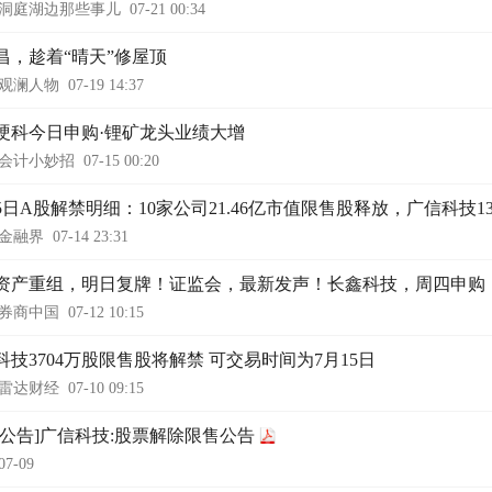
洞庭湖边那些事儿
07-21 00:34
昌，趁着“晴天”修屋顶
观澜人物
07-19 14:37
硬科今日申购·锂矿龙头业绩大增
会计小妙招
07-15 00:20
15日A股解禁明细：10家公司21.46亿市值限售股释放，广信科技1
金融界
07-14 23:31
资产重组，明日复牌！证监会，最新发声！长鑫科技，周四申购
券商中国
07-12 10:15
科技3704万股限售股将解禁 可交易时间为7月15日
雷达财经
07-10 09:15
时公告]广信科技:股票解除限售公告
07-09