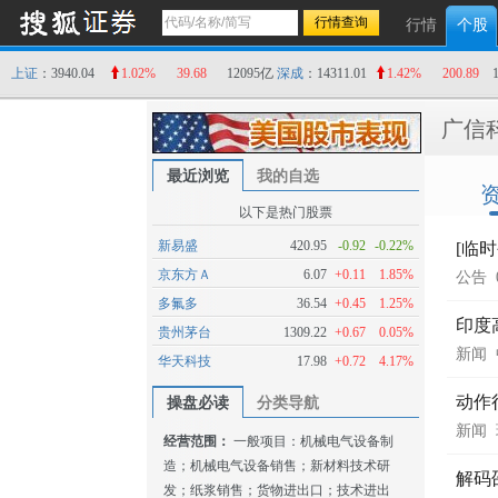
行情
个股
上证
：3940.04
1.02%
39.68
12095亿
深成
：14311.01
1.42%
200.89
广信
最近浏览
我的自选
以下是热门股票
新易盛
420.95
-0.92
-0.22%
[临
京东方Ａ
6.07
+0.11
1.85%
公告
多氟多
36.54
+0.45
1.25%
印度
贵州茅台
1309.22
+0.67
0.05%
新闻
华天科技
17.98
+0.72
4.17%
动作
操盘必读
分类导航
新闻
经营范围：
一般项目：机械电气设备制
造；机械电气设备销售；新材料技术研
解码
发；纸浆销售；货物进出口；技术进出