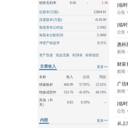
销售毛利率
0.00
-
1.30
[临
总股本(万股)
12804.81
公告
流通股本(万股)
4139.00
[临
每股资本公积金
3.1662
公告
每股未分配利润
5.3060
净资产收益率
6.31%
惠科
新闻
资产负债
现金流量
利润表
财务报告
财富长
主营收入
更多>>
新闻
名称
收入
占比
同比
广信
绝缘板材
460.99
57.95%
22.02%
新闻
绝缘成型件
333.70
41.95%
68.19%
其他（补
0.83
0.10%
--
[临
充）
公告
内部
更多>>
从上