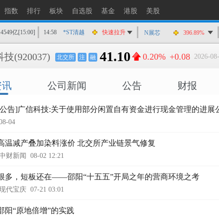
指数
排行
板块
自选股
基金
港股
美股
14549亿
[15:00]
14:58
*ST清越
快速拉升
N展芯
396.89%
14:56
上工Ｂ股
快速拉升
41.10
科技
(920037)
0.20%
+0.08
2026-08-
北交所
注
融
14:56
爱丽家居
快速拉升
14:56
金凯生科
涨停
资讯
公司新闻
公告
财报
14:56
南亚新材
猛烈打压
14:55
成都先导
跌停
时公告]广信科技:关于使用部分闲置自有资金进行现金管理的进展
14:55
盛达资源
涨停
08-04
14:55
盛达资源
快速拉升
14:54
永安药业
快速拉升
高温减产叠加染料涨价 北交所产业链景气修复
中财新闻
08-02 12:21
14:53
中农立华
快速拉升
很多，短板还在——邵阳“十五五”开局之年的营商环境之考
现代宝庆
07-21 03:01
邵阳“原地倍增”的实践