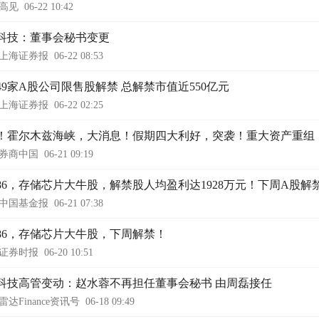
高见
06-22 10:42
科技：董事会秘书变更
上海证券报
06-22 08:53
49家A股公司限售股解禁 总解禁市值近550亿元
上海证券报
06-22 02:25
！霍尔木兹海峡，大消息！假期四大利好，突袭！重大资产重组
券商中国
06-21 09:19
3986，存储芯片大牛股，解禁股人均盈利达1928万元！下周A股
中国基金报
06-21 07:38
3986，存储芯片大牛股，下周解禁！
证券时报
06-20 10:51
科技高管变动：赵水蓉不再担任董事会秘书 由周磊接任
雷达Finance资讯号
06-18 09:49