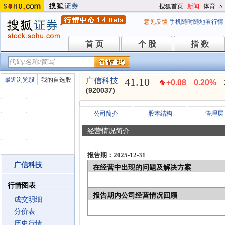
搜狐首页
-
新闻
-
体育
-
S
意见反馈
手机随时随地看行情
首 页
个 股
指 数
首 页
个 股
指 数
41.10
最近浏览股
我的自选股
广信科技
+0.08
0.20%
(920037)
公司简介
股本结构
管理层
经营情况简介
报告期：2025-12-31
广信科技
在经营中出现的问题及解决方案
行情图表
报告期内公司经营情况回顾
成交明细
分价表
历史行情