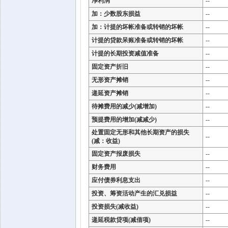
净利润
--
加：少数股东损益
--
加：计提的坏帐准备或转销的坏帐
--
计提的贷款呆账准备或转销的坏帐
--
计提的长期投资减值准备
--
固定资产折旧
--
无形资产摊销
--
递延资产摊销
--
待摊费用的减少(减增加)
--
预提费用的增加(减减少)
--
处置固定无形和其他长期资产的损失
--
(减：收益)
固定资产报废损失
--
财务费用
--
应付债券利息支出
--
投资、筹资活动产生的汇兑损益
--
投资损失(减收益)
--
递延税款贷项(减借项)
--