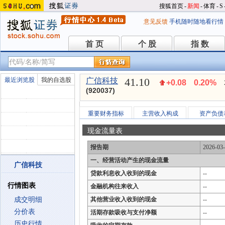
搜狐首页
-
新闻
-
体育
-
S
意见反馈
手机随时随地看行情
首 页
个 股
指 数
首 页
个 股
指 数
41.10
最近浏览股
我的自选股
广信科技
+0.08
0.20%
(920037)
重要财务指标
主营收入构成
资产负债
现金流量表
报告期
2026-03
一、经营活动产生的现金流量
广信科技
贷款利息收入收到的现金
--
行情图表
金融机构往来收入
--
成交明细
其他营业收入收到的现金
--
分价表
活期存款吸收与支付净额
--
历史行情