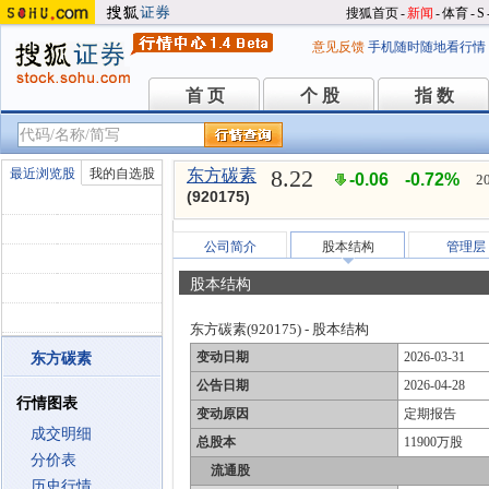
搜狐首页
-
新闻
-
体育
-
S
意见反馈
手机随时随地看行情
首 页
个 股
指 数
首 页
个 股
指 数
8.22
最近浏览股
我的自选股
东方碳素
-0.06
-0.72%
2
(920175)
公司简介
股本结构
管理层
股本结构
东方碳素(920175) - 股本结构
变动日期
2026-03-31
东方碳素
公告日期
2026-04-28
行情图表
变动原因
定期报告
成交明细
总股本
11900万股
分价表
流通股
历史行情