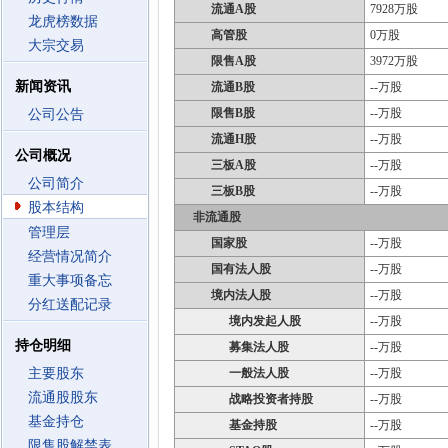
流通A股
7928万股
龙虎榜数据
高管股
0万股
大宗交易
限售A股
3972万股
新闻资讯
流通B股
--万股
限售B股
--万股
公司公告
流通H股
--万股
公司概况
三板A股
--万股
公司简介
三板B股
--万股
股本结构
非流通股
管理层
国家股
--万股
经营情况简介
国有法人股
--万股
重大事项备忘
境内法人股
--万股
分红送配记录
境内发起人股
--万股
持仓明细
募集法人股
--万股
主要股东
一般法人股
--万股
流通股股东
战略投资者持股
--万股
基金持仓
基金持股
--万股
限售股解禁表