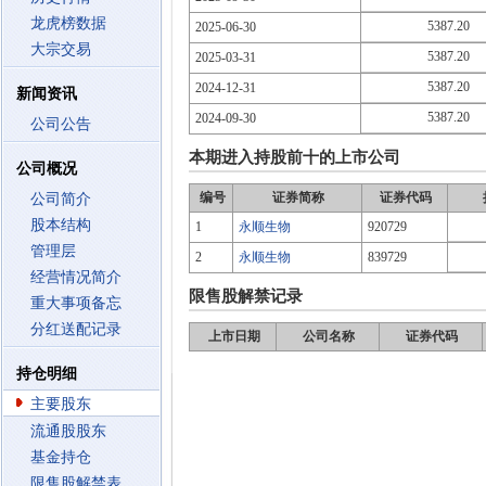
龙虎榜数据
5387.20
2025-06-30
大宗交易
5387.20
2025-03-31
5387.20
2024-12-31
新闻资讯
5387.20
2024-09-30
公司公告
本期进入持股前十的上市公司
公司概况
编号
证券简称
证券代码
公司简介
股本结构
1
永顺生物
920729
管理层
2
永顺生物
839729
经营情况简介
限售股解禁记录
重大事项备忘
分红送配记录
上市日期
公司名称
证券代码
持仓明细
主要股东
流通股股东
基金持仓
限售股解禁表