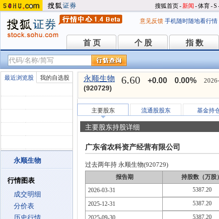
搜狐首页
-
新闻
-
体育
-
S
意见反馈
手机随时随地看行情
首 页
个 股
指 数
首 页
个 股
指 数
6.60
最近浏览股
我的自选股
永顺生物
+0.00
0.00%
2026-
(920729)
主要股东
流通股股东
基金持
主要股东持股详细
广东省农科资产经营有限公司
永顺生物
过去两年持 永顺生物(920729)
报告期
持股数（万股
行情图表
5387.20
2026-03-31
成交明细
5387.20
2025-12-31
分价表
5387.20
历史行情
2025-09-30