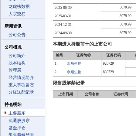
龙虎榜数据
3079.99
2025-06-30
大宗交易
3079.99
2025-03-31
3079.99
2024-12-31
新闻资讯
3079.99
2024-09-30
公司公告
本期进入持股前十的上市公司
公司概况
编号
证券简称
证券代码
公司简介
股本结构
1
永顺生物
920729
管理层
2
永顺生物
839729
经营情况简介
限售股解禁记录
重大事项备忘
分红送配记录
上市日期
公司名称
证券代码
持仓明细
主要股东
流通股股东
基金持仓
限售股解禁表