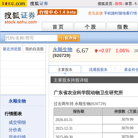
搜狐首页
-
新闻
-
体育
-
S
意见反馈
手机随时随地看行情
首 页
个 股
指 数
首 页
个 股
指 数
6.67
最近浏览股
我的自选股
永顺生物
+0.07
1.06%
20
(920729)
主要股东
流通股股东
基金持
主要股东持股详细
广东省农业科学院动物卫生研究所
永顺生物
过去两年持 永顺生物(920729)
报告期
持股数（万股
行情图表
3079.99
2026-03-31
成交明细
3079.99
2025-12-31
分价表
3079.99
历史行情
2025-09-30