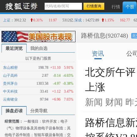
行情
个股
上证
：3912.32
0.31%
11.97
5312亿
深成
：14272.89
1.15%
162.77
6
路桥信息
(920748)
北
最近浏览
我的自选
资讯
公
以下是热门股票
东山精密
198.78
+11.10
5.91%
北交所午评
山子高科
2.87
-0.14
-4.65%
贵州茅台
1303.58
-4.97
-0.38%
上涨
中天科技
33.41
+1.12
3.47%
云南锗业
97.94
+6.96
7.65%
新闻
财闻
昨天
操盘必读
分类导航
路桥信息新
经营范围：
一般项目：软件开发；电子
（气）物理设备及其他电子设备制造；其
他电子器件制造；智能车载设备制造；交