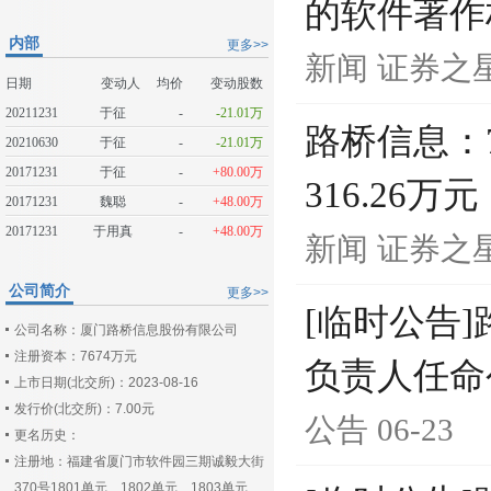
的软件著作
内部
更多>>
新闻
证券之
日期
变动人
均价
变动股数
20211231
于征
-
-21.01万
路桥信息：
20210630
于征
-
-21.01万
20171231
于征
-
+80.00万
316.26万元
20171231
魏聪
-
+48.00万
20171231
于用真
-
+48.00万
新闻
证券之
公司简介
更多>>
[临时公告
公司名称：厦门路桥信息股份有限公司
注册资本：7674万元
负责人任命
上市日期(北交所)：2023-08-16
发行价(北交所)：7.00元
公告
06-23
更名历史：
注册地：福建省厦门市软件园三期诚毅大街
370号1801单元、1802单元、1803单元、