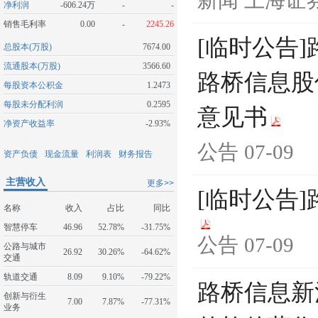
新闻
上海证
净利润
-606.24万
-
-
销售毛利率
0.00
-
2245.26
[临时公告
总股本(万股)
7674.00
流通股本(万股)
3566.60
路桥信息股
每股资本公积金
1.2473
每股未分配利润
0.2595
意见书
净资产收益率
-2.93%
公告
07-09
资产负债
现金流量
利润表
财务报告
主营收入
更多>>
[临时公告]
名称
收入
占比
同比
智慧停车
46.96
52.78%
-31.75%
公告
07-09
公路与城市
26.92
30.26%
-64.62%
交通
轨道交通
8.09
9.10%
-79.22%
路桥信息新
创新与衍生
7.00
7.87%
-77.31%
业务