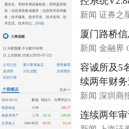
控系统V2.
通安全、管制专用设备制造；照明器具制
造；信息系统集成服务；信息技术咨询服
新闻
证券之
务；技术服务、技术开发、技术咨询、技
术交流、技术转让...
[详细]
厦门路桥信
大事提醒
新闻
金融界
1)
分配预案:不分配不转增
2)
上次除权:10派1(2025-07-21)
容诚所及5
公司公告
重大事项备忘
限售解禁
龙虎榜
分红送配
业绩预告
历史行情
续两年财务
个股概况
更多>>
新闻
深圳商
2026-03-31
数值
同比%
当季环比%
每股收益
-0.08
-
288.37
连续两年审
每股净资产
2.70
-34.16
-100.00
主营收入
5469.86万
96.83
16.24