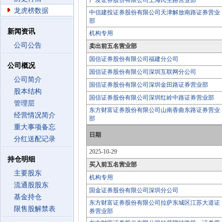
广发证券股份有限公司上海民生路营业部
龙虎榜数据
中信建投证券股份有限公司天津解放南路证券营业
部
新闻资讯
机构专用
公司公告
卖出前五名营业部
国信证券股份有限公司福建分公司
公司概况
国信证券股份有限公司深圳互联网分公司
公司简介
国信证券股份有限公司深圳金田路证券营业部
股本结构
国信证券股份有限公司深圳红岭中路证券营业部
管理层
东方财富证券股份有限公司山南香曲东路证券营业
经营情况简介
部
重大事项备忘
日期
分红送配记录
2025-10-29
持仓明细
买入前五名营业部
主要股东
机构专用
流通股股东
国金证券股份有限公司深圳分公司
基金持仓
东方财富证券股份有限公司拉萨东城区江苏大道证
限售股解禁表
券营业部