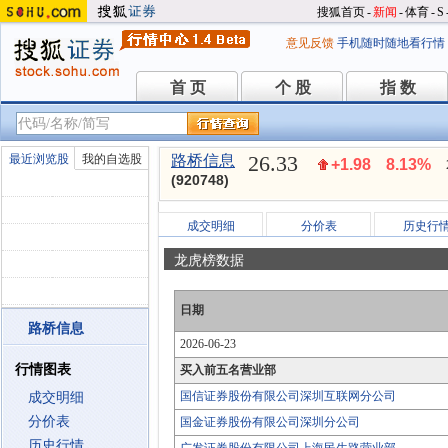
搜狐首页
-
新闻
-
体育
-
S
意见反馈
手机随时随地看行情
首 页
个 股
指 数
首 页
个 股
指 数
26.33
最近浏览股
我的自选股
路桥信息
+1.98
8.13%
(920748)
成交明细
分价表
历史行
龙虎榜数据
日期
路桥信息
2026-06-23
行情图表
买入前五名营业部
国信证券股份有限公司深圳互联网分公司
成交明细
分价表
国金证券股份有限公司深圳分公司
历史行情