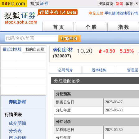
搜狐首页
-
新闻
-
体育
-
S
意见反馈
手机随时随地看行情
首 页
个 股
指 数
首 页
个 股
指 数
10.20
最近浏览股
我的自选股
奔朗新材
+0.50
5.15%
(920807)
公司简介
股本结构
管理层
分红送配记录
分配预案
奔朗新材
预案公告日
2025-08-27
分红年度
2025-06-30
行情图表
分红记录
成交明细
除权除息日
2023-05-30
分价表
分红年度
历史行情