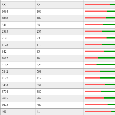
522
52
1084
109
1018
102
841
85
2535
257
919
93
1178
119
342
35
1612
163
3182
323
5842
593
4127
419
3483
354
3794
386
2645
269
4973
507
401
41