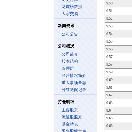
9.50
龙虎榜数据
9.51
大宗交易
9.52
新闻资讯
9.53
公司公告
9.54
9.55
公司概况
9.56
公司简介
9.57
股本结构
9.58
管理层
9.59
经营情况简介
9.60
重大事项备忘
9.61
分红送配记录
9.62
持仓明细
9.63
主要股东
9.64
流通股股东
9.65
基金持仓
9.66
限售股解禁表