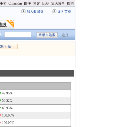
播客
-
ChinaRen
-
邮件
-
博客
-
BBS
-
我说两句
-
搜狗
加入收藏夹
设为首页
选股
选股
码：
注册
实时行情
42.95%
50.52%
60.93%
100.00%
100.00%