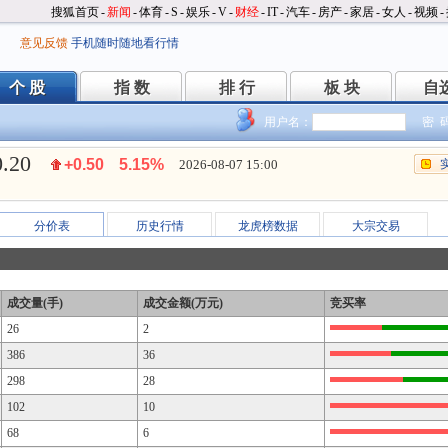
搜狐首页
-
新闻
-
体育
-
S
-
娱乐
-
V
-
财经
-
IT
-
汽车
-
房产
-
家居
-
女人
-
视频
-
意见反馈
手机随时随地看行情
个 股
指 数
排 行
板 块
自
个 股
指 数
排 行
板 块
自
用户名：
密 
0.20
+0.50
5.15%
2026-08-07 15:00
分价表
历史行情
龙虎榜数据
大宗交易
成交量(手)
成交金额(万元)
竞买率
26
2
386
36
298
28
102
10
68
6