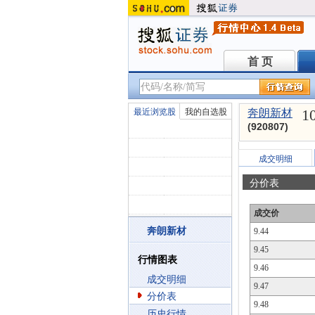
首 页
首 页
1
最近浏览股
我的自选股
奔朗新材
(920807)
成交明细
分价表
成交价
奔朗新材
9.44
9.45
行情图表
9.46
成交明细
9.47
分价表
9.48
历史行情