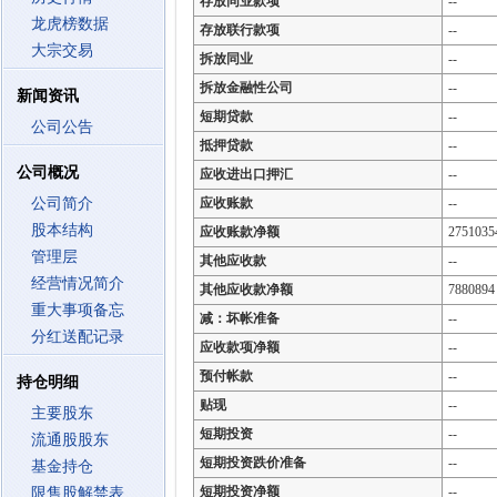
存放同业款项
--
龙虎榜数据
存放联行款项
--
大宗交易
拆放同业
--
拆放金融性公司
--
新闻资讯
短期贷款
--
公司公告
抵押贷款
--
公司概况
应收进出口押汇
--
公司简介
应收账款
--
股本结构
应收账款净额
2751035
管理层
其他应收款
--
经营情况简介
其他应收款净额
7880894
重大事项备忘
减：坏帐准备
--
分红送配记录
应收款项净额
--
预付帐款
--
持仓明细
贴现
--
主要股东
短期投资
--
流通股股东
短期投资跌价准备
--
基金持仓
短期投资净额
--
限售股解禁表