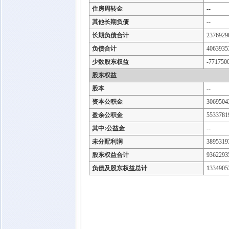
住房周转金
--
其他长期负债
--
长期负债合计
2376929
负债合计
4063935
少数股东权益
-771750
股东权益
股本
--
资本公积金
3069504
盈余公积金
5533781
其中:公益金
--
未分配利润
3895319
股东权益合计
9362293
负债及股东权益总计
1334905