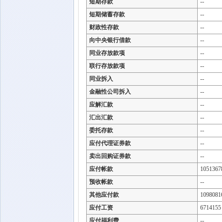
短期存款
--
短期储蓄存款
--
财政性存款
--
向中央银行借款
--
同业存放款项
--
联行存放款项
--
同业拆入
--
金融性公司拆入
--
应解汇款
--
汇出汇款
--
委托存款
--
应付代理证券款
--
卖出回购证券款
--
应付帐款
1051367
预收帐款
--
其他应付款
1098081
应付工资
6714155
应付福利费
--