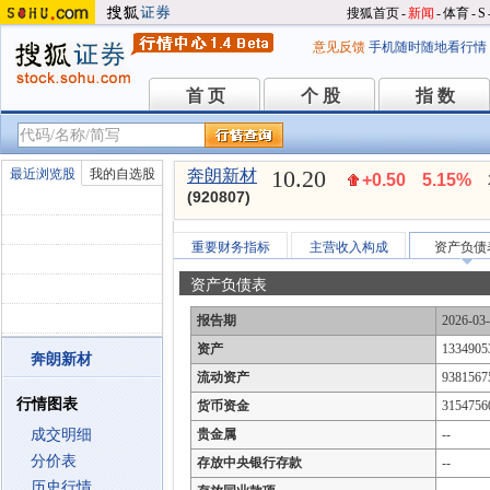
搜狐首页
-
新闻
-
体育
-
S
意见反馈
手机随时随地看行情
首 页
个 股
指 数
首 页
个 股
指 数
10.20
最近浏览股
我的自选股
奔朗新材
+0.50
5.15%
(920807)
重要财务指标
主营收入构成
资产负债
资产负债表
报告期
2026-03
资产
1334905
奔朗新材
流动资产
9381567
行情图表
货币资金
3154756
成交明细
贵金属
--
分价表
存放中央银行存款
--
历史行情