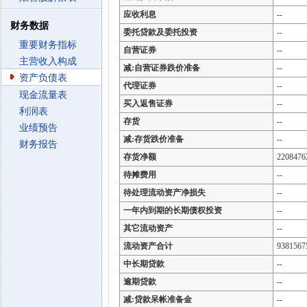
应收利息
--
财务数据
委托贷款及委托投资
--
重要财务指标
自营证券
--
主营收入构成
减:自营证券跌价准备
--
资产负债表
代理证券
--
现金流量表
买入返售证券
--
利润表
存货
--
业绩预告
减:存货跌价准备
--
财务报告
存货净额
2208476
待摊费用
--
待处理流动资产净损失
--
一年内到期的长期债权投资
--
其它流动资产
--
流动资产合计
9381567
中长期贷款
--
逾期贷款
--
减:贷款呆帐准备金
--