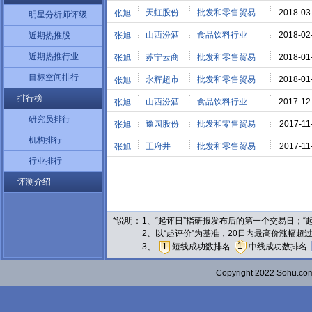
天虹股份
批发和零售贸易
2018-03
张旭
明星分析师评级
山西汾酒
食品饮料行业
2018-02
近期热推股
张旭
近期热推行业
苏宁云商
批发和零售贸易
2018-01
张旭
目标空间排行
永辉超市
批发和零售贸易
2018-01
张旭
排行榜
山西汾酒
食品饮料行业
2017-12
张旭
研究员排行
豫园股份
批发和零售贸易
2017-11
张旭
机构排行
王府井
批发和零售贸易
2017-11
张旭
行业排行
评测介绍
*说明：
1、“起评日”指研报发布后的第一个交易日；
2、以“起评价”为基准，20日内最高价涨幅超
1
3、
1
短线成功数排名
中线成功数排名
Copyright 2022 Sohu.c