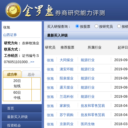
买入研报查询：
按股票
按研究员
按
张旭
山西证券
最新买入评级
研究方向：
农林牧渔业
研究员
推荐股票
所属行业
起评日
联系方式：
工作经历：
证书编号:S
大同煤业
能源行业
2019-09
张旭
076051101000
...>>
潞安环能
能源行业
2019-09
张旭
成功率
总分
阳泉煤业
能源行业
2019-08
张旭
20日
短线
露天煤业
能源行业
2019-08
张旭
60日
兰花科创
能源行业
2019-08
张旭
中线
家家悦
批发和零售贸易
2018-04
张旭
首页
苏宁易购
批发和零售贸易
2018-04
张旭
最新买入评级
京新药业
医药生物
2018-03
张旭
投资机会