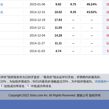
事业
2015-01-06
9.92
9.75
49.24%
1
事业
2014-12-31
10.02
9.35
43.02%
1
2014-12-19
17.93
--
--
1
2014-12-11
11.05
--
--
1
2014-12-04
14.28
--
--
1
2014-11-27
11.11
--
--
1
2014-11-03
4.74
--
--
5
“起评价”指研报发布当日的开盘价；“最高价”指从起评日开始，评测期内的最高价。
过10%，为短线评测成功；60日内最高价涨幅超过20%，为中线评测成功。
详细规则>
1
1
短线成功率排名
中线成功率排名
Copyright 2022 Sohu.com Inc. All Rights Reserved. 搜狐公司 版权所有