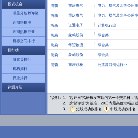
投资机会
重庆燃气
电力、煤气及水等公用
熊莉
明星分析师评级
重庆燃气
电力、煤气及水等公用
熊莉
近期热推股
证通电子
计算机行业
熊莉
近期热推行业
象屿股份
综合类
熊莉
目标空间排行
华贸物流
综合类
熊莉
排行榜
象屿股份
综合类
熊莉
研究员排行
重庆路桥
公路港口航运行业
熊莉
机构排行
行业排行
评测介绍
*说明：
1、“起评日”指研报发布后的第一个交易日；
2、以“起评价”为基准，20日内最高价涨幅超
1
3、
1
短线成功数排名
中线成功数排名