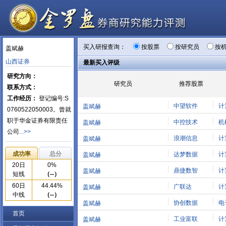
买入研报查询：
按股票
按研究员
按
盖斌赫
山西证券
最新买入评级
研究方向：
研究员
推荐股票
联系方式：
工作经历：
登记编号:S
中望软件
计
盖斌赫
0760522050003。曾就
职于华金证券有限责任
中控技术
机
盖斌赫
公司
...>>
浪潮信息
计
盖斌赫
成功率
总分
达梦数据
计
盖斌赫
20日
0%
鼎捷数智
计
盖斌赫
短线
（--）
60日
44.44%
广联达
计
盖斌赫
中线
（--）
协创数据
电
盖斌赫
首页
工业富联
计
盖斌赫