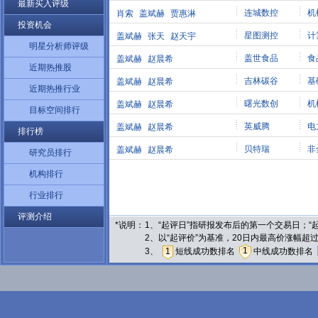
最新买入评级
连城数控
机
肖索
盖斌赫
贾惠淋
投资机会
星图测控
计
盖斌赫
张天
赵天宇
明星分析师评级
盖世食品
食
盖斌赫
赵晨希
近期热推股
吉林碳谷
基
盖斌赫
赵晨希
近期热推行业
曙光数创
机
盖斌赫
赵晨希
目标空间排行
英威腾
电
盖斌赫
赵晨希
排行榜
贝特瑞
非
盖斌赫
赵晨希
研究员排行
机构排行
行业排行
评测介绍
*说明：
1、“起评日”指研报发布后的第一个交易日；
2、以“起评价”为基准，20日内最高价涨幅超
1
3、
1
短线成功数排名
中线成功数排名