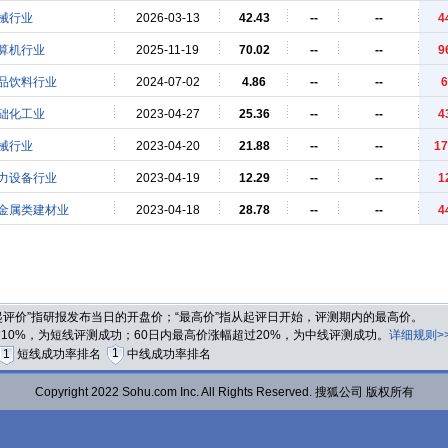
械行业
2026-03-13
42.43
--
--
4
算机行业
2025-11-19
70.02
--
--
9
品饮料行业
2024-07-02
4.86
--
--
6
础化工业
2023-04-27
25.36
--
--
4
械行业
2023-04-20
21.88
--
--
17
力设备行业
2023-04-19
12.29
--
--
1
金属类建材业
2023-04-18
28.78
--
--
4
“起评价”指研报发布当日的开盘价；“最高价”指从起评日开始，评测期内的最高价。
过10%，为短线评测成功；60日内最高价涨幅超过20%，为中线评测成功。
详细规则>
1
1
短线成功率排名
中线成功率排名
Copyright 2022 Sohu.com Inc. All Rights Reserved. 搜狐公司 版权所有