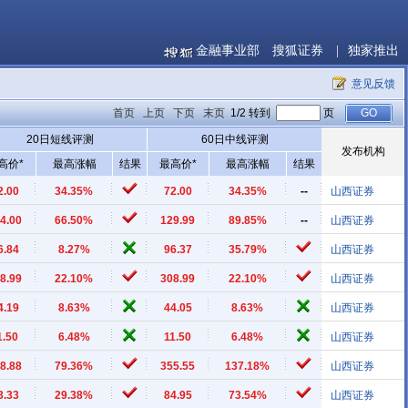
金融事业部
搜狐证券
|
独家推出
意见反馈
首页
上页
下页
末页
1/2 转到
页
20日短线评测
60日中线评测
发布机构
高价*
最高涨幅
结果
最高价*
最高涨幅
结果
2.00
34.35%
72.00
34.35%
--
山西证券
4.00
66.50%
129.99
89.85%
--
山西证券
6.84
8.27%
96.37
35.79%
山西证券
8.99
22.10%
308.99
22.10%
山西证券
4.19
8.63%
44.05
8.63%
山西证券
1.50
6.48%
11.50
6.48%
山西证券
8.88
79.36%
355.55
137.18%
山西证券
3.33
29.38%
84.95
73.54%
山西证券