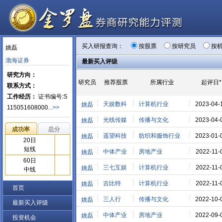
买入研报查询：
按股票
按研究员
按
姚磊
渤海证券
最新买入评级
研究方向：
研究员
推荐股票
所属行业
起评日*
联系方式：
工作经历：
证书编号:S
天娱数科
计算机行业
2023-04-
姚磊
115051608000
...>>
光线传媒
传播与文化
2023-04-
姚磊
成功率
总分
遥望科技
纺织和服饰行业
2023-01-
姚磊
20日
短线
中体产业
房地产业
2022-11-
姚磊
60日
三七互娱
计算机行业
2022-11-
姚磊
中线
吉比特
计算机行业
2022-11-
姚磊
首页
三人行
传播与文化
2022-10-
姚磊
最新买入评级
中体产业
房地产业
2022-09-
姚磊
投资机会