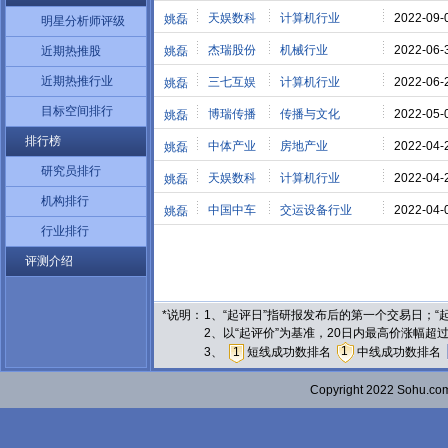
天娱数科
计算机行业
2022-09-
姚磊
明星分析师评级
杰瑞股份
机械行业
2022-06-
近期热推股
姚磊
近期热推行业
三七互娱
计算机行业
2022-06-
姚磊
目标空间排行
博瑞传播
传播与文化
2022-05-
姚磊
排行榜
中体产业
房地产业
2022-04-
姚磊
研究员排行
天娱数科
计算机行业
2022-04-
姚磊
机构排行
中国中车
交运设备行业
2022-04-
姚磊
行业排行
评测介绍
*说明：
1、“起评日”指研报发布后的第一个交易日；
2、以“起评价”为基准，20日内最高价涨幅超
1
3、
1
短线成功数排名
中线成功数排名
Copyright 2022 Sohu.c