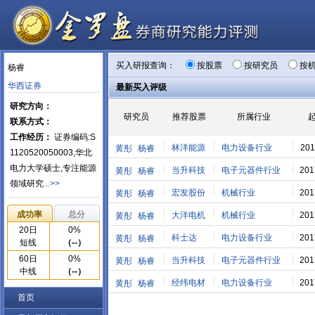
买入研报查询：
按股票
按研究员
按
杨睿
华西证券
最新买入评级
研究方向：
研究员
推荐股票
所属行业
联系方式：
工作经历：
证券编码:S
林洋能源
电力设备行业
201
黄彤
杨睿
1120520050003,华北
电力大学硕士,专注能源
当升科技
电子元器件行业
201
黄彤
杨睿
领域研究
...>>
宏发股份
机械行业
201
黄彤
杨睿
成功率
总分
大洋电机
机械行业
201
黄彤
杨睿
20日
0%
科士达
电力设备行业
201
黄彤
杨睿
短线
（--）
60日
0%
当升科技
电子元器件行业
201
黄彤
杨睿
中线
（--）
经纬电材
电力设备行业
201
黄彤
杨睿
首页