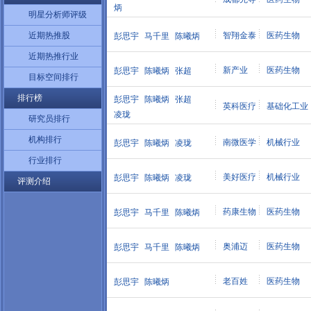
炳
明星分析师评级
近期热推股
智翔金泰
医药生物
彭思宇
马千里
陈曦炳
近期热推行业
新产业
医药生物
彭思宇
陈曦炳
张超
目标空间排行
排行榜
彭思宇
陈曦炳
张超
英科医疗
基础化工业
凌珑
研究员排行
机构排行
南微医学
机械行业
彭思宇
陈曦炳
凌珑
行业排行
美好医疗
机械行业
彭思宇
陈曦炳
凌珑
评测介绍
药康生物
医药生物
彭思宇
马千里
陈曦炳
奥浦迈
医药生物
彭思宇
马千里
陈曦炳
老百姓
医药生物
彭思宇
陈曦炳