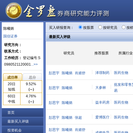
买入研报查询：
按股票
按研究员
按
陈曦炳
国信证券
最新买入评级
研究方向：
联系方式：
研究员
推荐股票
所属行业
工作经历：
登记编号:S
0980521120001
...>>
泽璟制药
医药生物
彭思宇
陈曦炳
肖婧舒
成功率
总分
20日
9.52%
批发和零售
大参林
彭思宇
陈曦炳
短线
（--）
易
60日
4.76%
中线
（--）
益丰药房
医药生物
彭思宇
陈曦炳
首页
爱博医疗
医药生物
彭思宇
陈曦炳
张超
最新买入评级
彭思宇
陈曦炳
肖婧舒
投资机会
成都先导
医药生物