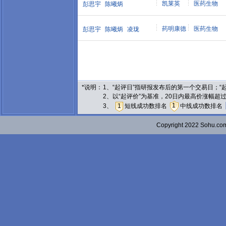
凯莱英
医药生物
彭思宇
陈曦炳
药明康德
医药生物
彭思宇
陈曦炳
凌珑
*说明：
1、“起评日”指研报发布后的第一个交易日；
2、以“起评价”为基准，20日内最高价涨幅超
1
3、
1
短线成功数排名
中线成功数排名
Copyright 2022 Sohu.c