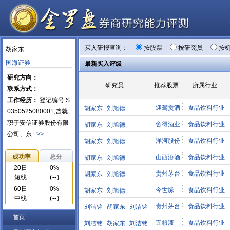
买入研报查询：
按股票
按研究员
按
胡家东
国海证券
最新买入评级
研究方向：
研究员
推荐股票
所属行业
联系方式：
工作经历：
登记编号:S
迎驾贡酒
食品饮料行业
胡家东
刘旭德
0350525080001,曾就
职于安信证券股份有限
舍得酒业
食品饮料行业
胡家东
刘旭德
公司、东
...>>
洋河股份
食品饮料行业
胡家东
刘旭德
成功率
总分
山西汾酒
食品饮料行业
胡家东
刘旭德
20日
0%
贵州茅台
食品饮料行业
胡家东
刘旭德
短线
（--）
60日
0%
今世缘
食品饮料行业
胡家东
刘旭德
中线
（--）
贵州茅台
食品饮料行业
刘洁铭
胡家东
刘洁铭
首页
五粮液
食品饮料行业
刘洁铭
胡家东
刘洁铭