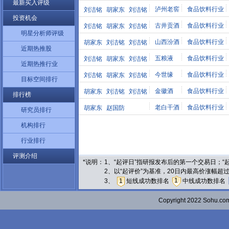
最新买入评级
泸州老窖
食品饮料行业
刘洁铭
胡家东
刘洁铭
投资机会
古井贡酒
食品饮料行业
刘洁铭
胡家东
刘洁铭
明星分析师评级
山西汾酒
食品饮料行业
胡家东
刘洁铭
刘洁铭
近期热推股
五粮液
食品饮料行业
刘洁铭
胡家东
刘洁铭
近期热推行业
今世缘
食品饮料行业
刘洁铭
胡家东
刘洁铭
目标空间排行
金徽酒
食品饮料行业
胡家东
刘洁铭
刘洁铭
排行榜
老白干酒
食品饮料行业
胡家东
赵国防
研究员排行
机构排行
行业排行
评测介绍
*说明：
1、“起评日”指研报发布后的第一个交易日；
2、以“起评价”为基准，20日内最高价涨幅超
1
3、
1
短线成功数排名
中线成功数排名
Copyright 2022 Sohu.c