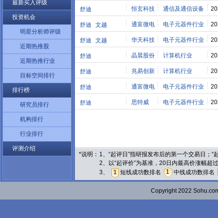
最新买入评级
恒玄科技
通信及通信设备
20
舒迪
投资机会
通富微电
电子元器件行业
20
舒迪
文越
明星分析师评级
华天科技
电子元器件行业
20
舒迪
文越
近期热推股
晶晨股份
计算机行业
20
舒迪
近期热推行业
兆易创新
计算机行业
20
舒迪
目标空间排行
通富微电
电子元器件行业
20
舒迪
排行榜
思特威
电子元器件行业
20
舒迪
研究员排行
机构排行
行业排行
评测介绍
*说明：
1、“起评日”指研报发布后的第一个交易日；
2、以“起评价”为基准，20日内最高价涨幅超
1
3、
1
短线成功数排名
中线成功数排名
Copyright 2022 Sohu.c