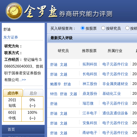
买入研报查询：
按股票
按研究员
按
舒迪
东方证券
最新买入评级
研究方向：
研究员
推荐股票
所属行业
联系方式：
工作经历：
登记编号:S
拓荆科技
电子元器件行业
20
舒迪
文越
0860526040003。曾就
职于国泰君安证券股份
长电科技
电子元器件行业
20
舒迪
文越
有限公司
...>>
神工股份
非金属类建材业
20
鲍雁辛
舒迪
成功率
总分
鼎龙股份
基础化工业
20
钟浩
舒迪
文越
20日
0%
瑞芯微
电子元器件行业
20
舒迪
短线
（--）
60日
100%
江丰电子
通信及通信设备
20
舒迪
文越
中线
（--）
安集科技
电子元器件行业
20
舒迪
文越
首页
甬矽电子
电子元器件行业
20
舒迪
文越