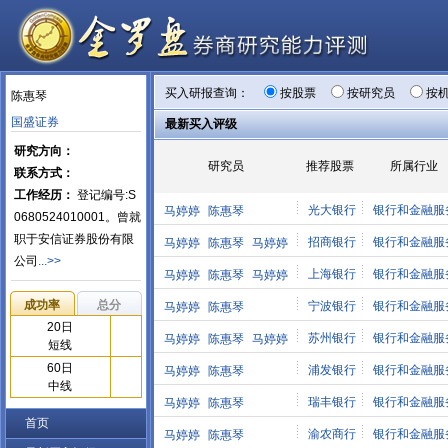
买入研报查询：
按股票
按研究员
按
陈惠琴
国盛证券
最新买入评级
研究方向：
研究员
推荐股票
所属行业
联系方式：
工作经历：
登记编号:S
光大银行
银行和金融服
马婷婷
陈惠琴
0680524010001。曾就
职于安信证券股份有限
招商银行
银行和金融服
马婷婷
陈惠琴
马婷婷
公司
...>>
上海银行
银行和金融服
马婷婷
陈惠琴
马婷婷
成功率
总分
宁波银行
银行和金融服
马婷婷
陈惠琴
20日
苏州银行
银行和金融服
马婷婷
陈惠琴
马婷婷
短线
60日
浦发银行
银行和金融服
马婷婷
陈惠琴
中线
瑞丰银行
银行和金融服
马婷婷
陈惠琴
首页
渝农商行
银行和金融服
马婷婷
陈惠琴