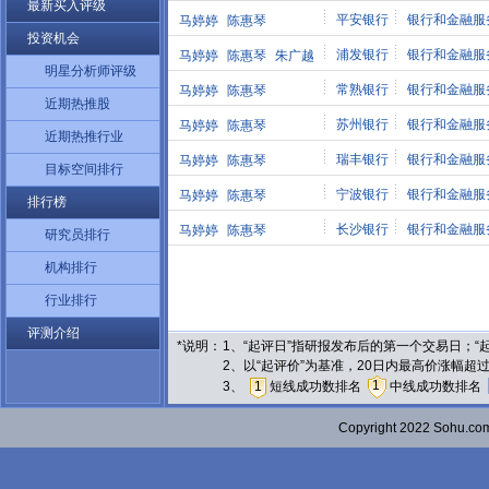
最新买入评级
平安银行
银行和金融服
马婷婷
陈惠琴
投资机会
浦发银行
银行和金融服
马婷婷
陈惠琴
朱广越
明星分析师评级
常熟银行
银行和金融服
马婷婷
陈惠琴
近期热推股
苏州银行
银行和金融服
马婷婷
陈惠琴
近期热推行业
瑞丰银行
银行和金融服
马婷婷
陈惠琴
目标空间排行
宁波银行
银行和金融服
马婷婷
陈惠琴
排行榜
长沙银行
银行和金融服
马婷婷
陈惠琴
研究员排行
机构排行
行业排行
评测介绍
*说明：
1、“起评日”指研报发布后的第一个交易日；
2、以“起评价”为基准，20日内最高价涨幅超
1
3、
1
短线成功数排名
中线成功数排名
Copyright 2022 Sohu.c