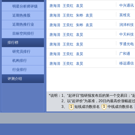
中兴通讯
唐海清
王奕红
袁昊
明星分析师评级
英维克
近期热推股
唐海清
王奕红
朱晔
袁昊
近期热推行业
润泽科技
唐海清
王奕红
朱晔
袁昊
目标空间排行
中天科技
唐海清
王奕红
袁昊
排行榜
亨通光电
唐海清
王奕红
袁昊
研究员排行
广和通
唐海清
王奕红
袁昊
机构排行
移远通信
唐海清
王奕红
袁昊
行业排行
评测介绍
*说明：
1、“起评日”指研报发布后的第一个交易日；
2、以“起评价”为基准，20日内最高价涨幅超
1
3、
1
短线成功数排名
中线成功数排名