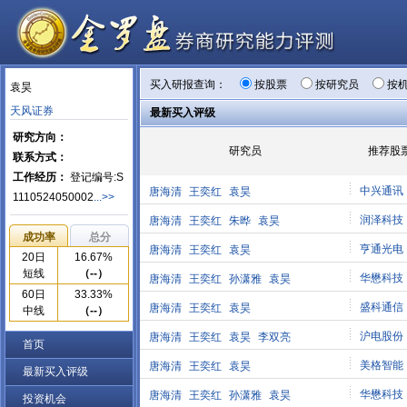
买入研报查询：
按股票
按研究员
按
袁昊
天风证券
最新买入评级
研究方向：
研究员
推荐股
联系方式：
工作经历：
登记编号:S
中兴通讯
唐海清
王奕红
袁昊
1110524050002
...>>
润泽科技
唐海清
王奕红
朱晔
袁昊
成功率
总分
亨通光电
唐海清
王奕红
袁昊
20日
16.67%
短线
（--）
华懋科技
唐海清
王奕红
孙潇雅
袁昊
60日
33.33%
盛科通信
唐海清
王奕红
袁昊
中线
（--）
沪电股份
唐海清
王奕红
袁昊
李双亮
首页
美格智能
唐海清
王奕红
袁昊
最新买入评级
华懋科技
唐海清
王奕红
孙潇雅
袁昊
投资机会