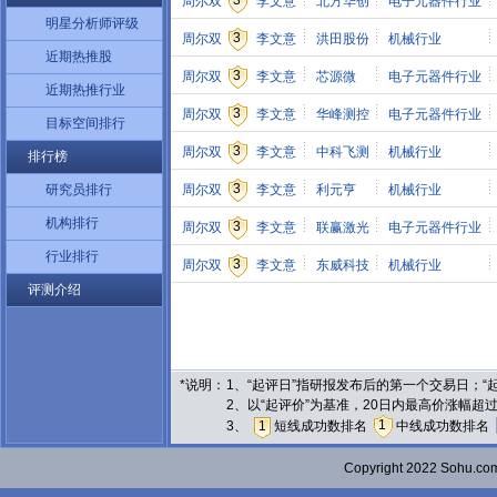
3
周尔双
李文意
北方华创
电子元器件行业
明星分析师评级
3
周尔双
李文意
洪田股份
机械行业
近期热推股
3
周尔双
李文意
芯源微
电子元器件行业
近期热推行业
3
周尔双
李文意
华峰测控
电子元器件行业
目标空间排行
3
周尔双
李文意
中科飞测
机械行业
排行榜
3
研究员排行
周尔双
李文意
利元亨
机械行业
机构排行
3
周尔双
李文意
联赢激光
电子元器件行业
行业排行
3
周尔双
李文意
东威科技
机械行业
评测介绍
*说明：
1、“起评日”指研报发布后的第一个交易日；
2、以“起评价”为基准，20日内最高价涨幅超
1
3、
1
短线成功数排名
中线成功数排名
Copyright 2022 Sohu.c