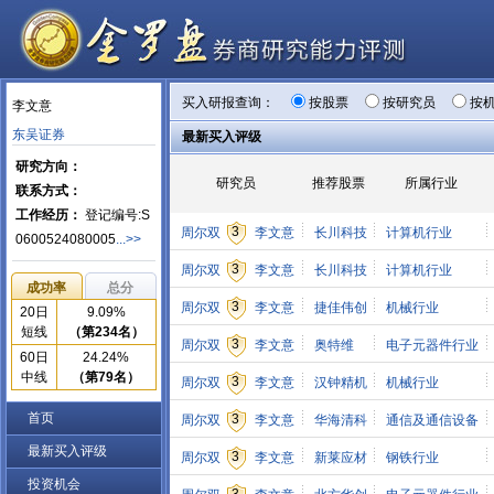
买入研报查询：
按股票
按研究员
按
李文意
东吴证券
最新买入评级
研究方向：
研究员
推荐股票
所属行业
联系方式：
工作经历：
登记编号:S
3
周尔双
李文意
长川科技
计算机行业
0600524080005
...>>
3
周尔双
李文意
长川科技
计算机行业
成功率
总分
3
周尔双
李文意
捷佳伟创
机械行业
20日
9.09%
短线
（第234名）
3
周尔双
李文意
奥特维
电子元器件行业
60日
24.24%
中线
（第79名）
3
周尔双
李文意
汉钟精机
机械行业
首页
3
周尔双
李文意
华海清科
通信及通信设备
最新买入评级
3
周尔双
李文意
新莱应材
钢铁行业
投资机会