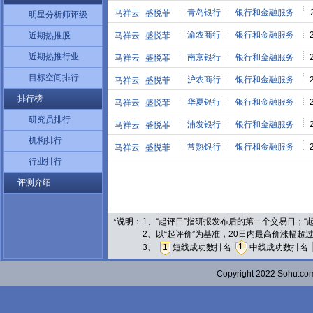
青岛银行
银行和金融服务
马祥云
盛悦菲
明星分析师评级
渝农商行
银行和金融服务
近期热推股
马祥云
盛悦菲
近期热推行业
南京银行
银行和金融服务
马祥云
盛悦菲
目标空间排行
沪农商行
银行和金融服务
马祥云
盛悦菲
排行榜
华夏银行
银行和金融服务
马祥云
盛悦菲
研究员排行
浦发银行
银行和金融服务
马祥云
盛悦菲
机构排行
常熟银行
银行和金融服务
马祥云
盛悦菲
行业排行
评测介绍
*说明：
1、“起评日”指研报发布后的第一个交易日；
2、以“起评价”为基准，20日内最高价涨幅超
1
3、
1
短线成功数排名
中线成功数排名
Copyright 2022 Sohu.c