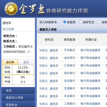
买入研报查询：
按股票
按研究员
按
盛悦菲
长江证券
最新买入评级
研究方向：
研究员
推荐股票
所属行业
联系方式：
工作经历：
登记编号:S
平安银行
银行和金融服务
马祥云
盛悦菲
0490524070002
...>>
渝农商行
银行和金融服务
马祥云
盛悦菲
成功率
总分
江苏银行
银行和金融服务
马祥云
盛悦菲
20日
11.11%
短线
（第213名）
瑞丰银行
银行和金融服务
马祥云
盛悦菲
60日
0%
农业银行
银行和金融服务
马祥云
盛悦菲
中线
（--）
交通银行
银行和金融服务
马祥云
盛悦菲
首页
兴业银行
银行和金融服务
马祥云
盛悦菲
最新买入评级
工商银行
银行和金融服务
马祥云
盛悦菲
投资机会