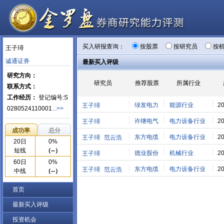
买入研报查询：
按股票
按研究员
按
王子璕
诚通证券
最新买入评级
研究方向：
研究员
推荐股票
所属行业
联系方式：
工作经历：
登记编号:S
绿发电力
能源行业
20
王子璕
0280524110001
...>>
许继电气
电力设备行业
20
王子璕
成功率
总分
东方电缆
电力设备行业
20
王子璕
范云浩
20日
0%
短线
（--）
德业股份
机械行业
20
王子璕
60日
0%
东方电缆
电力设备行业
20
王子璕
范云浩
中线
（--）
首页
最新买入评级
投资机会