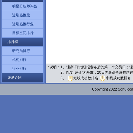
明星分析师评级
近期热推股
近期热推行业
目标空间排行
排行榜
研究员排行
机构排行
*说明：
1、“起评日”指研报发布后的第一个交易日；
行业排行
2、以“起评价”为基准，20日内最高价涨幅超
评测介绍
1
3、
1
短线成功数排名
中线成功数排名
Copyright 2022 Sohu.c