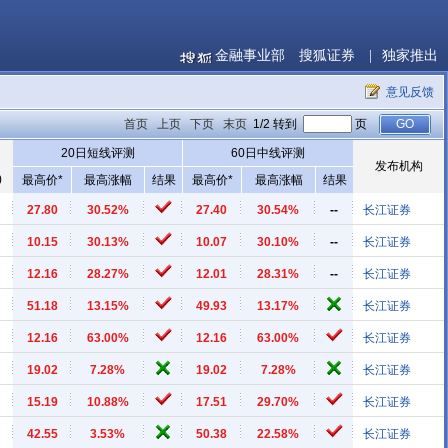
金融事业部
搜狐证券
|
独家推出
意见反馈
首页
上页
下页
末页
1/2 转到
页
20日短线评测
60日中线评测
发布机构
)
最高价*
最高涨幅
结果
最高价*
最高涨幅
结果
27.80
30.52%
27.40
30.54%
--
长江证券
10.15
30.13%
10.07
30.10%
--
长江证券
12.16
28.27%
12.01
28.31%
--
长江证券
51.18
13.15%
49.93
13.17%
长江证券
12.16
63.00%
12.16
63.00%
长江证券
19.02
7.28%
19.02
7.28%
长江证券
15.19
10.88%
17.51
29.70%
长江证券
42.55
3.53%
50.38
22.58%
长江证券