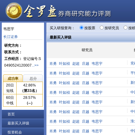
买入研报查询：
按股票
按研究员
按
韦思宇
长江证券
最新买入评级
研究方向：
研究员
联系方式：
工作经历：
登记编号:S
兖
肖勇
叶如祯
赵超
庄越
韦思宇
0490524120007
...>>
平
肖勇
叶如祯
赵超
庄越
韦思宇
成功率
总分
新
肖勇
叶如祯
赵超
庄越
韦思宇
20日
42.86%
短线
（第33名）
中
肖勇
叶如祯
赵超
庄越
韦思宇
60日
28.57%
新
肖勇
叶如祯
赵超
庄越
韦思宇
中线
（--）
中
肖勇
叶如祯
赵超
庄越
韦思宇
首页
淮
肖勇
叶如祯
赵超
庄越
韦思宇
最新买入评级
中
肖勇
叶如祯
赵超
庄越
韦思宇
投资机会