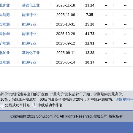
北矿业
基础化工业
2025-11-18
13.24
--
--
集能源
能源行业
2025-11-06
7.35
--
--
投能源
能源行业
2025-10-31
25.20
--
--
国神华
能源行业
2025-10-29
41.73
--
--
矿能源
能源行业
2025-09-12
12.91
--
--
北矿业
基础化工业
2025-09-11
12.28
--
--
煤能源
能源行业
2025-05-14
10.17
--
--
“起评价”指研报发布当日的开盘价；“最高价”指从起评日开始，评测期内的最高价。
过10%，为短线评测成功；60日内最高价涨幅超过20%，为中线评测成功。
详细规则>
1
1
短线成功率排名
中线成功率排名
Copyright 2022 Sohu.com Inc. All Rights Reserved. 搜狐公司 版权所有