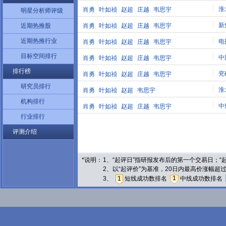
淮
肖勇
叶如祯
赵超
庄越
韦思宇
明星分析师评级
新
近期热推股
肖勇
叶如祯
赵超
庄越
韦思宇
近期热推行业
电
肖勇
叶如祯
赵超
庄越
韦思宇
目标空间排行
中
肖勇
叶如祯
赵超
庄越
韦思宇
排行榜
兖
肖勇
叶如祯
赵超
庄越
韦思宇
研究员排行
淮
肖勇
叶如祯
赵超
韦思宇
机构排行
中
肖勇
叶如祯
赵超
庄越
韦思宇
行业排行
评测介绍
*说明：
1、“起评日”指研报发布后的第一个交易日；
2、以“起评价”为基准，20日内最高价涨幅超
1
3、
1
短线成功数排名
中线成功数排名