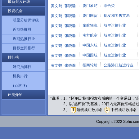
最新买入评级
厦门象屿
综合类
黄文鹤
张骁瀚
投资机会
厦门国贸
批发和零售贸易
黄文鹤
张骁瀚
明星分析师评级
东航物流
航空运输行业
黄文鹤
张骁瀚
近期热推股
南方航空
航空运输行业
黄文鹤
张骁瀚
近期热推行业
中国东航
航空运输行业
黄文鹤
张骁瀚
目标空间排行
中国国航
航空运输行业
黄文鹤
张骁瀚
排行榜
招商轮船
公路港口航运行业
黄文鹤
张骁瀚
研究员排行
机构排行
行业排行
评测介绍
*说明：
1、“起评日”指研报发布后的第一个交易日；
2、以“起评价”为基准，20日内最高价涨幅超
1
3、
1
短线成功数排名
中线成功数排名
Copyright 2022 Sohu.c