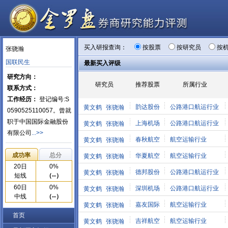
买入研报查询：
按股票
按研究员
按
张骁瀚
国联民生
最新买入评级
研究方向：
研究员
推荐股票
所属行业
联系方式：
工作经历：
登记编号:S
韵达股份
公路港口航运行业
黄文鹤
张骁瀚
0590525110057。曾就
职于中国国际金融股份
上海机场
公路港口航运行业
黄文鹤
张骁瀚
有限公司
...>>
春秋航空
航空运输行业
黄文鹤
张骁瀚
成功率
总分
华夏航空
航空运输行业
黄文鹤
张骁瀚
20日
0%
德邦股份
公路港口航运行业
黄文鹤
张骁瀚
短线
（--）
60日
0%
深圳机场
公路港口航运行业
黄文鹤
张骁瀚
中线
（--）
嘉友国际
航空运输行业
黄文鹤
张骁瀚
首页
吉祥航空
航空运输行业
黄文鹤
张骁瀚