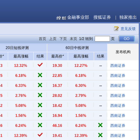
金融事业部
搜狐证券
|
独家推出
意见反馈
首页
上页
下页
末页
1/2 转到
页
20日短线评测
60日中线评测
发布机构
价*
最高涨幅
结果
最高价*
最高涨幅
结果
33
12.32%
19.30
12.27%
--
西南证券
85
6.18%
22.85
6.18%
--
西南证券
64
6.33%
16.37
6.30%
--
西南证券
25
2.76%
28.02
2.79%
--
西南证券
42
5.08%
18.42
5.08%
--
西南证券
94
1.56%
16.94
1.56%
--
西南证券
16
6.24%
46.16
6.24%
西南证券
41
12.39%
19.41
12.39%
西南证券