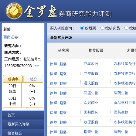
买入研报查询：
按股票
按研究员
按
赵磐
西南证券
最新买入评级
研究方向：
研究员
推荐股票
所属
联系方式：
工作经历：
登记编号:S
巨星农牧
农林牧渔类行
徐卿
赵磐
1250525070003
...>>
立华股份
农林牧渔类行
徐卿
赵磐
成功率
总分
温氏股份
农林牧渔类行
徐卿
赵磐
20日
0%
短线
（--）
回盛生物
医药生物
徐卿
赵磐
60日
0%
众兴菌业
食品饮料行业
徐卿
赵磐
中线
（--）
国邦医药
医药生物
徐卿
赵磐
首页
牧原股份
农林牧渔类行
徐卿
赵磐
最新买入评级
瑞普生物
医药生物
徐卿
赵磐
投资机会