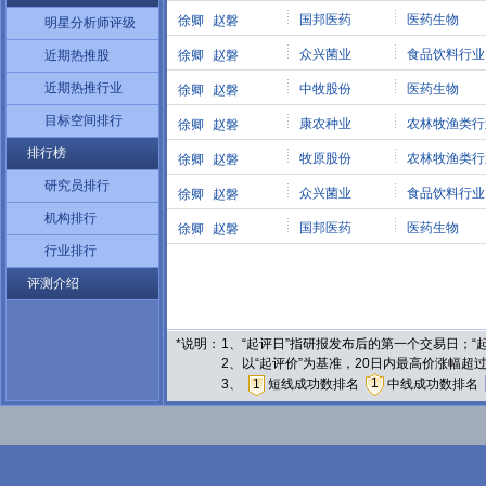
国邦医药
医药生物
徐卿
赵磐
明星分析师评级
众兴菌业
食品饮料行业
近期热推股
徐卿
赵磐
近期热推行业
中牧股份
医药生物
徐卿
赵磐
目标空间排行
康农种业
农林牧渔类行
徐卿
赵磐
排行榜
牧原股份
农林牧渔类行
徐卿
赵磐
研究员排行
众兴菌业
食品饮料行业
徐卿
赵磐
机构排行
国邦医药
医药生物
徐卿
赵磐
行业排行
评测介绍
*说明：
1、“起评日”指研报发布后的第一个交易日；
2、以“起评价”为基准，20日内最高价涨幅超
1
3、
1
短线成功数排名
中线成功数排名