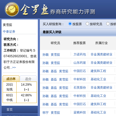
买入研报查询：
按股票
按研究员
按
黄雪茹
中泰证券
最新买入评级
研究方向：
研究员
推荐股票
所属行业
联系方式：
工作经历：
登记编号:S
力诺药包
非金属类建材业
孙颖
黄雪茹
0740526020001。曾就
职于方正证券股份有限
山东药玻
非金属类建材业
孙颖
黄雪茹
公司
...>>
中国巨石
建筑和工程
孙颖
聂磊
黄雪茹
成功率
总分
中材科技
基础化工业
孙颖
聂磊
黄雪茹
20日
14.29%
石英股份
非金属类建材业
孙颖
聂磊
黄雪茹
短线
（--）
60日
42.86%
中材科技
基础化工业
孙颖
聂磊
黄雪茹
中线
（--）
中国巨石
建筑和工程
孙颖
聂磊
黄雪茹
首页
蓝晓科技
基础化工业
韩宇
黄雪茹