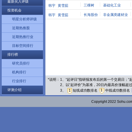
最新买入评级
三棵树
基础化工业
韩宇
黄雪茹
投资机会
长海股份
非金属类建材业
韩宇
黄雪茹
明星分析师评级
近期热推股
近期热推行业
目标空间排行
排行榜
研究员排行
机构排行
*说明：
1、“起评日”指研报发布后的第一个交易日；
行业排行
2、以“起评价”为基准，20日内最高价涨幅超
评测介绍
1
3、
1
短线成功数排名
中线成功数排名
Copyright 2022 Sohu.c