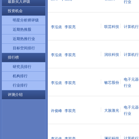
最新买入评级
行业
投资机会
明星分析师评级
联芸科技
计算机行
李泓依
李双亮
近期热推股
近期热推行业
目标空间排行
润欣科技
计算机行
李泓依
李双亮
排行榜
研究员排行
机构排行
电子元器
敏芯股份
李泓依
李双亮
行业排行
行业
评测介绍
电子元器
大族激光
许俊峰
李双亮
行业
澜起科技
计算机行
李泓依
李双亮