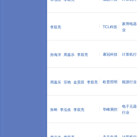
家用电器
TCL科技
李双亮
业
康冠科技
计算机行
孙海洋
周嘉乐
李双亮
欧普照明
能源行业
周嘉乐
宗艳
金昊田
李双亮
电子元器
华峰测控
朱晔
李泓依
李双亮
行业