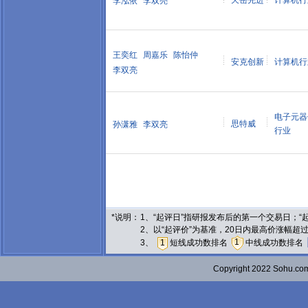
天岳先进
计算机行
李泓依
李双亮
王奕红
周嘉乐
陈怡仲
安克创新
计算机行
李双亮
电子元器
思特威
孙潇雅
李双亮
行业
*说明：
1、“起评日”指研报发布后的第一个交易日；
2、以“起评价”为基准，20日内最高价涨幅超
1
3、
1
短线成功数排名
中线成功数排名
Copyright 2022 Sohu.c