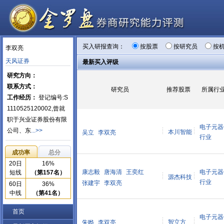
买入研报查询：
按股票
按研究员
按
李双亮
天风证券
最新买入评级
研究方向：
联系方式：
研究员
推荐股票
所属行
工作经历：
登记编号:S
1110525120002,曾就
职于兴业证券股份有限
电子元器
公司、东
...>>
本川智能
吴立
李双亮
行业
成功率
总分
20日
16%
康志毅
唐海清
王奕红
电子元器
短线
（第157名）
源杰科技
行业
张建宇
李双亮
60日
36%
中线
（第41名）
首页
电子元器
智立方
朱晔
李双亮