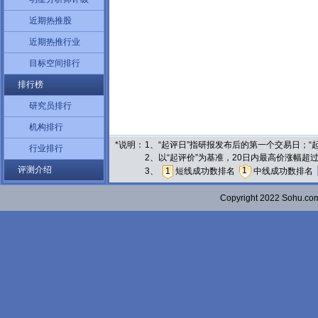
近期热推股
近期热推行业
目标空间排行
排行榜
研究员排行
机构排行
*说明：
1、“起评日”指研报发布后的第一个交易日；
行业排行
2、以“起评价”为基准，20日内最高价涨幅超
评测介绍
1
3、
1
短线成功数排名
中线成功数排名
Copyright 2022 Sohu.c