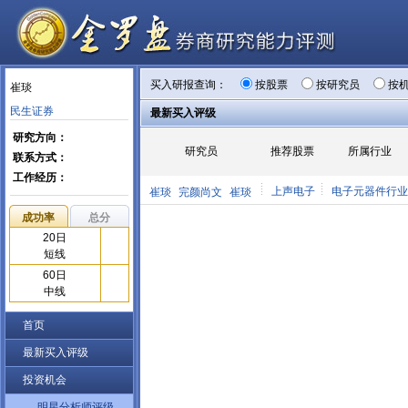
买入研报查询：
按股票
按研究员
按
崔琰
民生证券
最新买入评级
研究方向：
研究员
推荐股票
所属行业
联系方式：
工作经历：
上声电子
电子元器件行业
崔琰
完颜尚文
崔琰
成功率
总分
20日
短线
60日
中线
首页
最新买入评级
投资机会
明星分析师评级