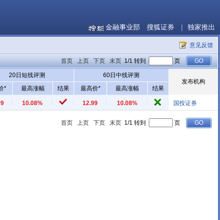
金融事业部
搜狐证券
|
独家推出
意见反馈
首页
上页
下页
末页
1/1 转到
页
20日短线评测
60日中线评测
发布机构
价*
最高涨幅
结果
最高价*
最高涨幅
结果
99
10.08%
12.99
10.08%
国投证券
首页
上页
下页
末页
1/1 转到
页