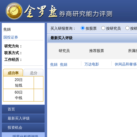
买入研报查询：
按股票
按研究员
按
焦娟
国投证券
最新买入评级
研究方向：
研究员
推荐股票
所属
联系方式：
工作经历：
万达电影
休闲品和奢侈
焦娟
焦娟
成功率
总分
20日
短线
60日
中线
首页
最新买入评级
投资机会
明星分析师评级