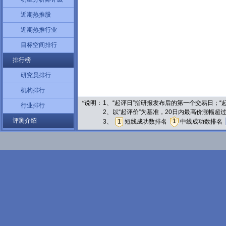
近期热推股
近期热推行业
目标空间排行
排行榜
研究员排行
机构排行
*说明：
1、“起评日”指研报发布后的第一个交易日；
行业排行
2、以“起评价”为基准，20日内最高价涨幅超
评测介绍
1
3、
1
短线成功数排名
中线成功数排名