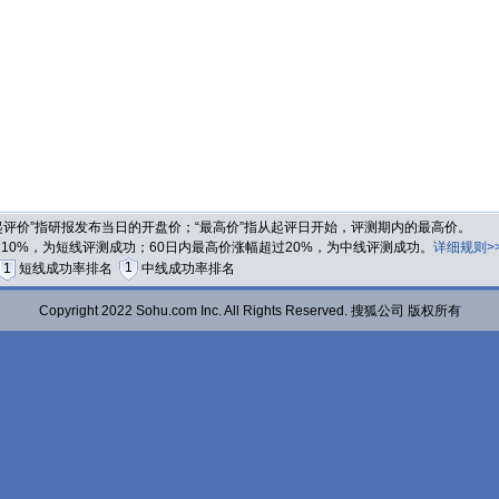
“起评价”指研报发布当日的开盘价；“最高价”指从起评日开始，评测期内的最高价。
过10%，为短线评测成功；60日内最高价涨幅超过20%，为中线评测成功。
详细规则>
1
1
短线成功率排名
中线成功率排名
Copyright 2022 Sohu.com Inc. All Rights Reserved. 搜狐公司 版权所有