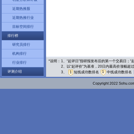
近期热推股
近期热推行业
目标空间排行
排行榜
研究员排行
机构排行
*说明：
1、“起评日”指研报发布后的第一个交易日；
行业排行
2、以“起评价”为基准，20日内最高价涨幅超
评测介绍
1
3、
1
短线成功数排名
中线成功数排名
Copyright 2022 Sohu.c