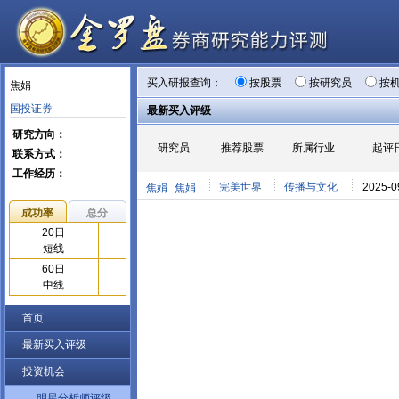
买入研报查询：
按股票
按研究员
按
焦娟
国投证券
最新买入评级
研究方向：
研究员
推荐股票
所属行业
起评
联系方式：
工作经历：
完美世界
传播与文化
2025-0
焦娟
焦娟
成功率
总分
20日
短线
60日
中线
首页
最新买入评级
投资机会
明星分析师评级