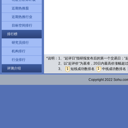
近期热推股
近期热推行业
目标空间排行
排行榜
研究员排行
机构排行
*说明：
1、“起评日”指研报发布后的第一个交易日；
行业排行
2、以“起评价”为基准，20日内最高价涨幅超
评测介绍
1
3、
1
短线成功数排名
中线成功数排名
Copyright 2022 Sohu.c