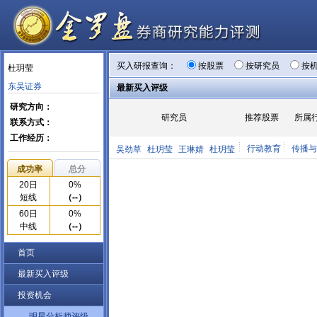
买入研报查询：
按股票
按研究员
按
杜玥莹
东吴证券
最新买入评级
研究方向：
研究员
推荐股票
所属
联系方式：
工作经历：
行动教育
传播与
吴劲草
杜玥莹
王琳婧
杜玥莹
成功率
总分
20日
0%
短线
（--）
60日
0%
中线
（--）
首页
最新买入评级
投资机会
明星分析师评级