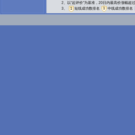
2、以“起评价”为基准，20日内最高价涨幅超
1
3、
1
短线成功数排名
中线成功数排名