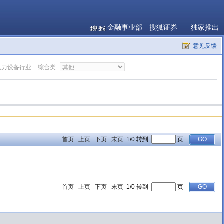
金融事业部
搜狐证券
|
独家推出
意见反馈
电力设备行业
综合类
首页
上页
下页
末页
1/0 转到
页
报
首页
上页
下页
末页
1/0 转到
页