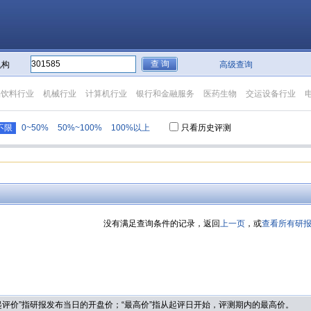
机构
高级查询
品饮料行业
机械行业
计算机行业
银行和金融服务
医药生物
交运设备行业
不限
0~50%
50%~100%
100%以上
只看历史评测
没有满足查询条件的记录，返回
上一页
，或
查看所有研
“起评价”指研报发布当日的开盘价；“最高价”指从起评日开始，评测期内的最高价。