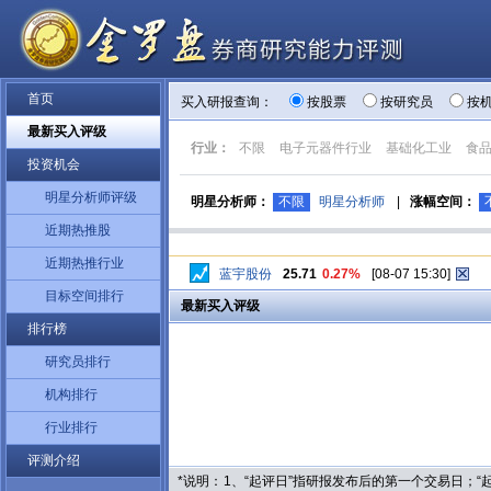
首页
买入研报查询：
按股票
按研究员
按
最新买入评级
行业：
不限
电子元器件行业
基础化工业
食
投资机会
明星分析师评级
明星分析师：
不限
明星分析师
|
涨幅空间：
近期热推股
近期热推行业
蓝宇股份
25.71
0.27%
[08-07 15:30]
目标空间排行
最新买入评级
排行榜
研究员排行
机构排行
行业排行
评测介绍
*说明：
1、“起评日”指研报发布后的第一个交易日；