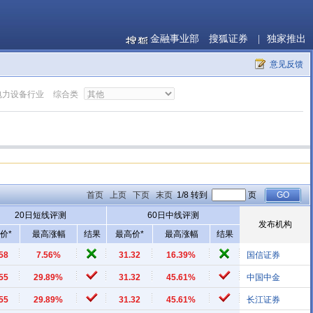
金融事业部
搜狐证券
|
独家推出
意见反馈
电力设备行业
综合类
首页
上页
下页
末页
1/8 转到
页
20日短线评测
60日中线评测
发布机构
价*
最高涨幅
结果
最高价*
最高涨幅
结果
58
7.56%
31.32
16.39%
国信证券
55
29.89%
31.32
45.61%
中国中金
55
29.89%
31.32
45.61%
长江证券