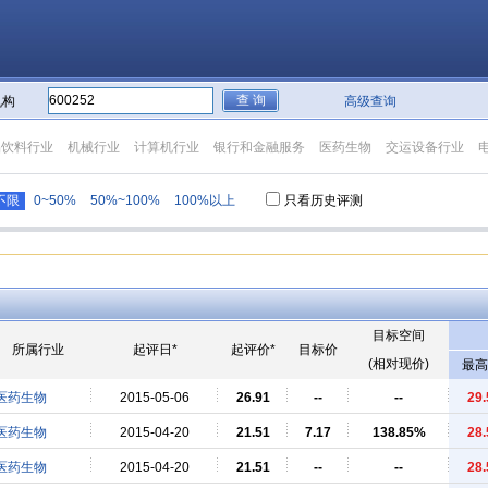
机构
高级查询
品饮料行业
机械行业
计算机行业
银行和金融服务
医药生物
交运设备行业
不限
0~50%
50%~100%
100%以上
只看历史评测
目标空间
所属行业
起评日*
起评价*
目标价
(相对现价)
最高
医药生物
2015-05-06
26.91
--
--
29.
医药生物
2015-04-20
21.51
7.17
138.85%
28.
医药生物
2015-04-20
21.51
--
--
28.