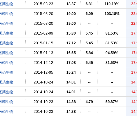
医药生物
2015-03-23
18.37
6.31
110.19%
22.
医药生物
2015-03-20
19.00
6.09
103.18%
22.
医药生物
2015-03-20
19.00
--
--
22.
医药生物
2015-02-09
15.80
5.45
81.53%
17.
医药生物
2015-01-15
17.12
5.45
81.53%
17.
医药生物
2015-01-13
16.65
5.84
94.59%
17.
医药生物
2014-12-12
17.08
5.45
81.53%
17.
医药生物
2014-12-05
15.24
--
--
17.
医药生物
2014-10-24
14.01
--
--
14.
医药生物
2014-10-24
14.01
--
--
14.
医药生物
2014-10-23
14.38
4.79
59.87%
14.
医药生物
2014-10-23
14.38
--
--
14.