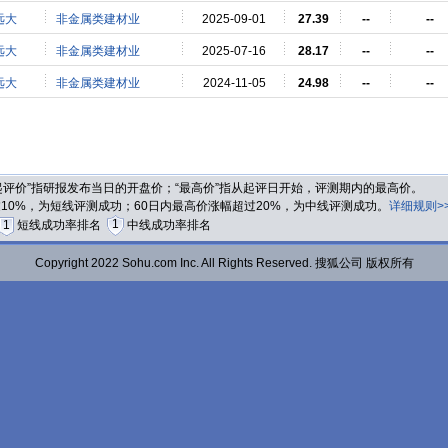
远大
非金属类建材业
2025-09-01
27.39
--
--
远大
非金属类建材业
2025-07-16
28.17
--
--
远大
非金属类建材业
2024-11-05
24.98
--
--
“起评价”指研报发布当日的开盘价；“最高价”指从起评日开始，评测期内的最高价。
过10%，为短线评测成功；60日内最高价涨幅超过20%，为中线评测成功。
详细规则>
1
1
短线成功率排名
中线成功率排名
Copyright 2022 Sohu.com Inc. All Rights Reserved. 搜狐公司 版权所有