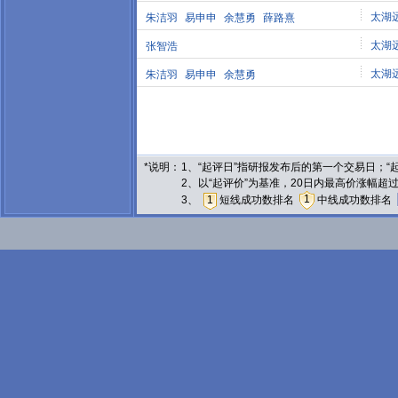
太湖
朱洁羽
易申申
余慧勇
薛路熹
太湖
张智浩
太湖
朱洁羽
易申申
余慧勇
*说明：
1、“起评日”指研报发布后的第一个交易日；
2、以“起评价”为基准，20日内最高价涨幅超
1
3、
1
短线成功数排名
中线成功数排名