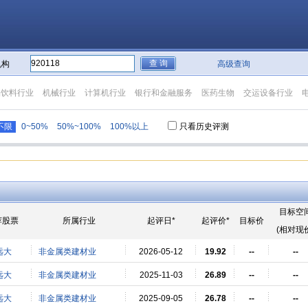
机构
高级查询
品饮料行业
机械行业
计算机行业
银行和金融服务
医药生物
交运设备行业
不限
0~50%
50%~100%
100%以上
只看历史评测
目标空
荐股票
所属行业
起评日*
起评价*
目标价
(相对现
远大
非金属类建材业
2026-05-12
19.92
--
--
远大
非金属类建材业
2025-11-03
26.89
--
--
远大
非金属类建材业
2025-09-05
26.78
--
--