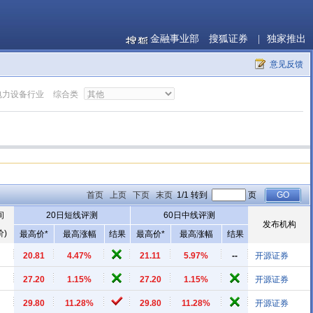
金融事业部
搜狐证券
|
独家推出
意见反馈
电力设备行业
综合类
首页
上页
下页
末页
1/1 转到
页
间
20日短线评测
60日中线评测
发布机构
价)
最高价*
最高涨幅
结果
最高价*
最高涨幅
结果
20.81
4.47%
21.11
5.97%
--
开源证券
27.20
1.15%
27.20
1.15%
开源证券
29.80
11.28%
29.80
11.28%
开源证券