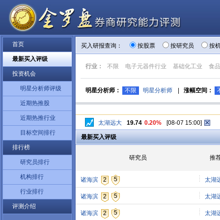
首页
买入研报查询：
按股票
按研究员
按
最新买入评级
行业：
不限
电子元器件行业
基础化工业
食
投资机会
明星分析师评级
明星分析师：
不限
明星分析师
|
涨幅空间：
近期热推股
近期热推行业
太湖远大
19.74
0.20%
[08-07 15:00]
目标空间排行
最新买入评级
排行榜
研究员
推
研究员排行
机构排行
5
诸海滨
2
太湖
行业排行
5
诸海滨
2
太湖
评测介绍
5
诸海滨
2
太湖