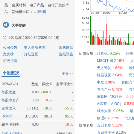
品、金属材料、电子产品、自行开发的产
品；货物进出口；...
[详细]
大事提醒
1)
上次除权:10派0.32(2026-05-19)
公司公告
重大事项备忘
限售解禁
所属板块：
计算机
-0.25%
阿里
龙虎榜
分红送配
业绩预告
历史行情
MSCI中国
2.19%
人
无人驾驶
1.82%
雄
个股概况
更多>>
机器视觉
3.04%
元
中盘
2.98%
智能汽
2026-03-31
数值
同比%
当季环比%
养老产业
0.78%
汽
每股收益
0.00
-100.00
-
车联网（车路云）
0.5
每股净资产
7.29
0.72
-
AI应用（AIGC）
0.53
主营收入
13.13亿
-18.38
-55.66
城市大脑
-0.06%
增
净利润
373.59万
-98.31
-95.30
物理AI
0.25%
北京
销售毛利率
0.00
-
19.68
阶段表现：
五日表现
5.12%
五日换手率
9.13%