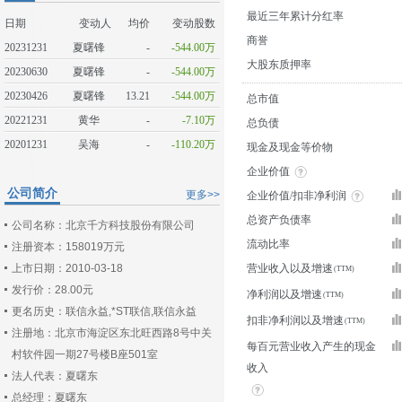
最近三年累计分红率
日期
变动人
均价
变动股数
商誉
20231231
夏曙锋
-
-544.00万
大股东质押率
20230630
夏曙锋
-
-544.00万
20230426
夏曙锋
13.21
-544.00万
总市值
20221231
黄华
-
-7.10万
总负债
20201231
吴海
-
-110.20万
现金及现金等价物
企业价值
公司简介
更多>>
企业价值/扣非净利润
总资产负债率
公司名称：北京千方科技股份有限公司
流动比率
注册资本：158019万元
上市日期：2010-03-18
营业收入以及增速
发行价：28.00元
净利润以及增速
更名历史：联信永益,*ST联信,联信永益
扣非净利润以及增速
注册地：北京市海淀区东北旺西路8号中关
每百元营业收入产生的现金
村软件园一期27号楼B座501室
收入
法人代表：夏曙东
总经理：夏曙东