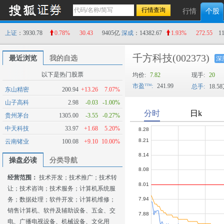
行情
个股
上证
：3930.78
0.78%
30.43
9405亿
深成
：14382.67
1.93%
272.55
1
千方科技
(002373)
最近浏览
我的自选
深
以下是热门股票
均价:
7.82
现手:
20
市盈
:
241.99
总手:
18.5
东山精密
200.94
+13.26
7.07%
山子高科
2.98
-0.03
-1.00%
贵州茅台
1305.00
-3.55
-0.27%
中天科技
33.97
+1.68
5.20%
云南锗业
100.08
+9.10
10.00%
操盘必读
分类导航
经营范围：
技术开发；技术推广；技术转
让；技术咨询；技术服务；计算机系统服
务；数据处理；软件开发；计算机维修；
销售计算机、软件及辅助设备、五金、交
电、广播电视设备、机械设备、文化用