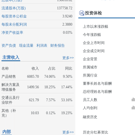
总股本(万股)
158018.82
流通股本(万股)
137758.72
投资体检
每股资本公积金
3.9240
每股未分配利润
2.3880
上市以来涨跌幅
净资产收益率
0.03%
今年涨跌幅
企业上市时间
资产负债
现金流量
利润表
财务报告
企业成立时间
主营收入
更多>>
企业背景
所属城市
名称
收入
占比
同比
所属行业
产品销售
6085.70
74.06%
9.50%
董事长姓名与薪酬
解决方案及
1499.56
18.25%
17.44%
增值服务
总经理姓名与薪酬
交通云及行
员工人数
621.79
7.57%
53.16%
业软件
人均创利
其他（补
10.03
0.12%
19.23%
充）
融资历史
内部
更多>>
历史分红募资比