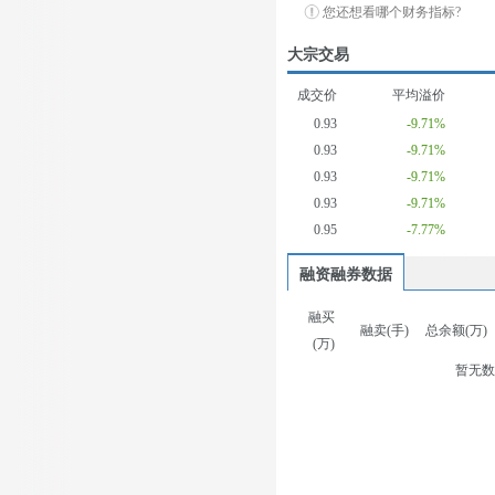
您还想看哪个财务指标?
大宗交易
成交价
平均溢价
0.93
-9.71%
0.93
-9.71%
0.93
-9.71%
0.93
-9.71%
0.95
-7.77%
融资融券数据
融买
融卖(手)
总余额(万)
(万)
暂无