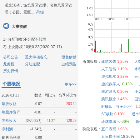
观光活动；游览景区管理；名胜风景区管
理；公园、景区...
[详细]
大事提醒
1)
分配预案:不分配不转增
2)
上次除权:10派0.22(2020-07-17)
公司公告
重大事项备忘
限售解禁
所属板块：
建筑装饰
1.25%
大
龙虎榜
分红送配
业绩预告
人工智能
1.19%
水
历史行情
虚拟现实
3.28%
云
个股概况
虚拟数字人
-0.13%
更多>>
旅游酒店
0.26%
小
2026-03-31
数值
同比%
当季环比%
腾讯概念
1.46%
国
每股收益
-0.07
-
203.12
IP概念（谷子经济）
1.
每股净资产
-0.81
-
-
ST板块
0.13%
退市
主营收入
3970.25万
-41.27
128.23
环球影城
-0.06%
低
净利润
-1.34亿
-
-
阶段表现：
五日表现
1.98%
五日换手率
18.26%
销售毛利率
0.00
-
-