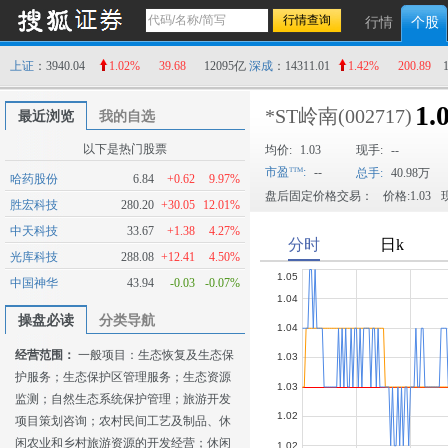
行情
个股
上证
：3940.04
1.02%
39.68
12095亿
深成
：14311.01
1.42%
200.89
1.
*ST岭南
(002717)
最近浏览
我的自选
以下是热门股票
均价:
1.03
现手:
--
市盈
:
--
总手:
40.98万
哈药股份
6.84
+0.62
9.97%
盘后固定价格交易：
价格:1.03
现
胜宏科技
280.20
+30.05
12.01%
中天科技
33.67
+1.38
4.27%
光库科技
288.08
+12.41
4.50%
中国神华
43.94
-0.03
-0.07%
操盘必读
分类导航
经营范围：
一般项目：生态恢复及生态保
护服务；生态保护区管理服务；生态资源
监测；自然生态系统保护管理；旅游开发
项目策划咨询；农村民间工艺及制品、休
闲农业和乡村旅游资源的开发经营；休闲