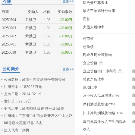
内部
更多>>
历史分红募资比
最近三年累计分红率
日期
变动人
均价
变动股数
商誉
20250704
尹洪卫
1.93
-20.00万
大股东质押率
20250703
尹洪卫
1.83
-30.00万
20250702
尹洪卫
1.82
-30.00万
总市值
20250701
尹洪卫
1.83
-30.00万
总负债
20250630
尹洪卫
1.80
-30.00万
现金及现金等价物
企业价值
公司简介
更多>>
企业价值/扣非净利润
总资产负债率
公司名称：岭南生态文旅股份有限公司
注册资本：182023万元
流动比率
上市日期：2014-02-19
营业收入以及增速
发行价：22.32元
净利润以及增速
更名历史：岭南园林,岭南股份,ST岭南
扣非净利润以及增速
注册地：广东省中山市火炬开发区中山六路
每百元营业收入产生的现金
66号建大花园17栋12楼
收入
法人代表：刘勇