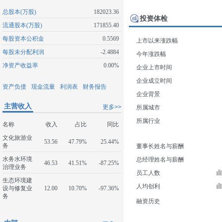
总股本(万股)
182023.36
投资体检
流通股本(万股)
171855.40
每股资本公积金
0.5569
上市以来涨跌幅
每股未分配利润
-2.4884
今年涨跌幅
净资产收益率
0.00%
企业上市时间
企业成立时间
资产负债
现金流量
利润表
财务报告
企业背景
主营收入
更多>>
所属城市
所属行业
名称
收入
占比
同比
文化旅游业
53.56
47.79%
25.44%
务
董事长姓名与薪酬
水务水环境
总经理姓名与薪酬
46.53
41.51%
-87.25%
治理业务
员工人数
生态环境建
人均创利
设与修复业
12.00
10.70%
-97.36%
务
融资历史