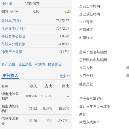
净利润
-2555.09万
-
-
企业上市时间
销售毛利率
0.00
-
-8.20
企业成立时间
总股本(万股)
73472.57
企业背景
流通股本(万股)
73472.57
所属城市
每股资本公积金
1.9320
所属行业
每股未分配利润
-1.8515
净资产收益率
-3.15%
董事长姓名与薪酬
总经理姓名与薪酬
资产负债
现金流量
利润表
财务报告
员工人数
主营收入
人均创利
更多>>
融资历史
名称
收入
占比
同比
锂电池装备
1086.66
91.72%
--
制造
历史分红募资比
精密功能结
最近三年累计分红率
71.92
6.07%
16.30%
构件
商誉
信息技术服
22.76
1.92%
-32.77%
大股东质押率
务