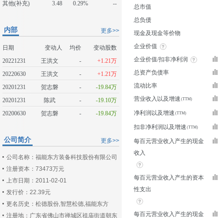
其他(补充)
3.48
0.29%
--
总市值
总负债
内部
更多>>
现金及现金等价物
企业价值
日期
变动人
均价
变动股数
企业价值/扣非净利润
20221231
王洪文
-
+1.21万
总资产负债率
20220630
王洪文
-
+1.21万
流动比率
20201231
贺志磐
-
-19.84万
营业收入以及增速
20201231
陈武
-
-19.10万
净利润以及增速
20200630
贺志磐
-
-19.84万
扣非净利润以及增速
公司简介
更多>>
每百元营业收入产生的现金
收入
公司名称：福能东方装备科技股份有限公司
注册资本：73473万元
每百元营业收入产生的资本
上市日期：2011-02-01
性支出
发行价：22.39元
更名历史：松德股份,智慧松德,福能东方
每百元营业收入产生的现金
注册地：广东省佛山市禅城区祖庙街道朝东