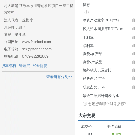
留存
村大塘涌47号丰收街菁创社区项目一座二楼
209室
法人代表：冼彬璋
净资产收益率ROE
总经理：邹华
投入资本回报率ROIC
董秘：梁江湧
毛利率
公司网址：www.fnorient.com
净利率
电子信箱：sec@fnorient.com
存货-在产品
联系电话：0769-22282669
存货-产成品
股本结构
管理层
经营情况
境外收入以及占比
查看所有分类>>
销售占比
研发占比
最近三年累计研发占比
您还想看哪个财务指标?
大宗交易
成交价
平均溢价
3.83
-8.81%