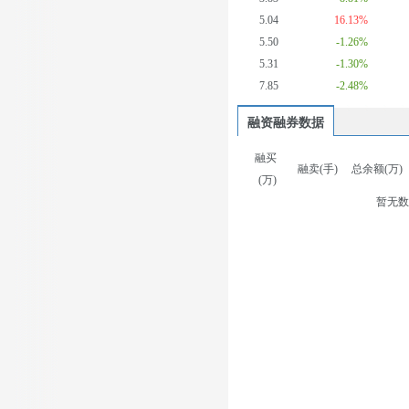
5.04
16.13%
5.50
-1.26%
5.31
-1.30%
7.85
-2.48%
融资融券数据
融买
融卖(手)
总余额(万)
(万)
暂无