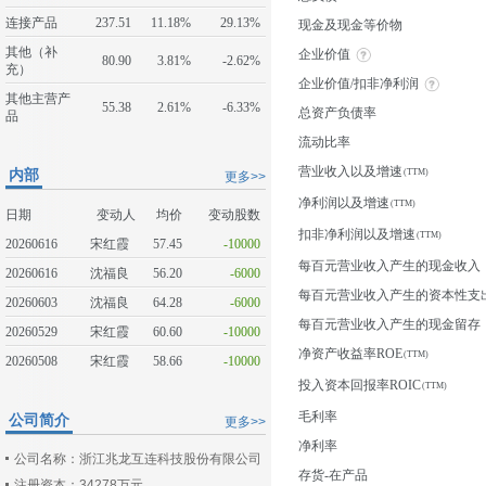
连接产品
237.51
11.18%
29.13%
现金及现金等价物
其他（补
企业价值
80.90
3.81%
-2.62%
充）
企业价值/扣非净利润
其他主营产
55.38
2.61%
-6.33%
总资产负债率
品
流动比率
营业收入以及增速
内部
更多>>
净利润以及增速
日期
变动人
均价
变动股数
扣非净利润以及增速
20260616
宋红霞
57.45
-10000
每百元营业收入产生的现金收入
20260616
沈福良
56.20
-6000
每百元营业收入产生的资本性支
20260603
沈福良
64.28
-6000
每百元营业收入产生的现金留存
20260529
宋红霞
60.60
-10000
净资产收益率ROE
20260508
宋红霞
58.66
-10000
投入资本回报率ROIC
毛利率
公司简介
更多>>
净利率
公司名称：浙江兆龙互连科技股份有限公司
存货-在产品
注册资本：34278万元