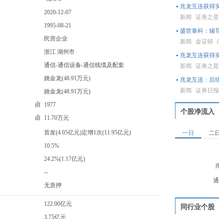
兆龙互连获得
2020-12-07
新闻
证券之
1995-08-21
盛世泰科：辅
民营企业
新闻
金证研
浙江 湖州市
兆龙互连获得
通信-通信设备-通信线缆及配套
新闻
证券之
姚金龙(48.91万元)
兆龙互连：后
新闻
证券日
姚金龙(48.91万元)
1977
个股净流入
11.70万元
首发(4.05亿元)定增1次(11.95亿元)
一日
二
10.5%
24.2%(1.17亿元)
--
通
无质押
122.00亿元
同行业个股
3.75亿元