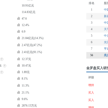
排名
股
10.91亿元
1
中
114.83亿元
2
新
47.6
3
中
12.4%
4
天
6.9
5
中
21.84亿元(14.3%)
6
光
2.47亿元(47.2%)
7
亨
2.41亿元(91.1%)
56
兆
12.37元
出
10.47元
金罗盘买入研
1.89元
评级
8.1%
增持
11.3%
21.1%
买入
9.6%
买入
2876.15万元
增持