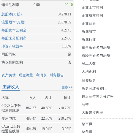
销售毛利率
0.00
-
-20.10
企业上市时间
总股本(万股)
34278.11
企业成立时间
流通股本(万股)
25578.39
企业背景
每股资本公积金
4.2145
所属城市
每股未分配利润
2.2486
所属行业
净资产收益率
1.83%
董事长姓名与薪酬
同股同权
是
总经理姓名与薪酬
协议控制架构
否
员工人数
人均创利
资产负债
现金流量
利润表
财务报告
融资历史
主营收入
更多>>
历史分红募资比
最近三年累计分红率
名称
收入
占比
同比
商誉
6类及以下数
862.27
40.60%
-10.22%
据通信线缆
大股东质押率
专用电缆
483.47
22.76%
210.24%
总市值
6A及以上数
404.39
19.04%
3.92%
据通信线缆
总负债