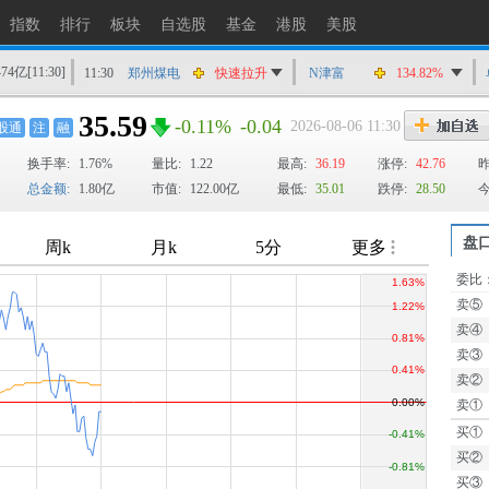
11:30
集智股份
快速拉升
指数
排行
板块
自选股
基金
港股
美股
11:30
泛微网络
快速拉升
474亿
[11:30]
11:30
郑州煤电
快速拉升
N津富
134.82%
11:30
*ST元道
快速拉升
35.59
-0.11%
-0.04
2026-08-06 11:30
股通
注
融
11:30
海川智能
快速拉升
换手率:
1.76%
11:30
蜀道装备
量比:
1.22
快速拉升
最高:
36.19
涨停:
42.76
昨
总金额:
1.80亿
市值:
122.00亿
最低:
35.01
跌停:
28.50
今
11:30
神农种业
快速拉升
11:30
ST荃银
快速拉升
盘
委比
卖⑤
TTM
卖④
卖③
卖②
卖①
买①
买②
买③