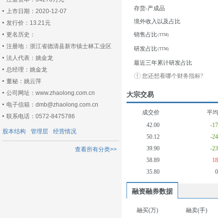
存货-产成品
上市日期：2020-12-07
境外收入以及占比
发行价：13.21元
更名历史：
销售占比
注册地：浙江省德清县新市镇士林工业区
研发占比
法人代表：姚金龙
最近三年累计研发占比
总经理：姚金龙
您还想看哪个财务指标?
董秘：姚云萍
公司网址：www.zhaolong.com.cn
大宗交易
电子信箱：dmb@zhaolong.com.cn
成交价
平
联系电话：0572-8475786
42.00
-1
股本结构
管理层
经营情况
50.12
-2
39.90
-2
查看所有分类>>
58.89
1
35.80
融资融券数据
融买(万)
融卖(手)