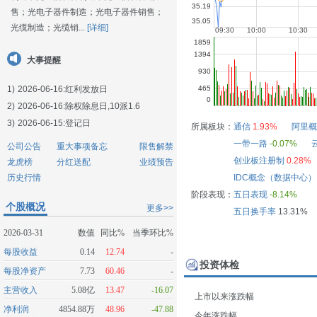
售；光电子器件制造；光电子器件销售；
光缆制造；光缆销...
[详细]
大事提醒
1)
2026-06-16:
红利发放日
2)
2026-06-16:
除权除息日,10派1.6
3)
2026-06-15:
登记日
所属板块：
通信
1.93%
阿里概
一带一路
-0.07%
公司公告
重大事项备忘
限售解禁
创业板注册制
0.28%
龙虎榜
分红送配
业绩预告
历史行情
IDC概念（数据中心）
阶段表现：
五日表现
-8.14%
个股概况
更多>>
五日换手率
13.31%
2026-03-31
数值
同比%
当季环比%
每股收益
0.14
12.74
-
投资体检
每股净资产
7.73
60.46
-
主营收入
5.08亿
13.47
-16.07
上市以来涨跌幅
净利润
4854.88万
48.96
-47.88
今年涨跌幅