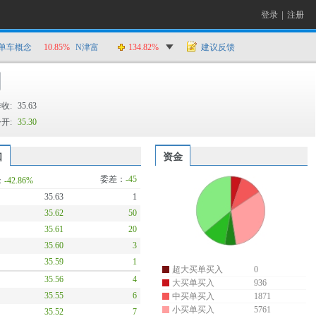
登录
|
注册
单车概念
10.85%
N津富
134.82%
建议反馈
收:
35.63
开:
35.30
口
资金
委差：
-45
：
-42.86%
35.63
1
35.62
50
35.61
20
35.60
3
35.59
1
超大买单买入
0
35.56
4
大买单买入
936
35.55
6
中买单买入
1871
小买单买入
5761
35.52
7