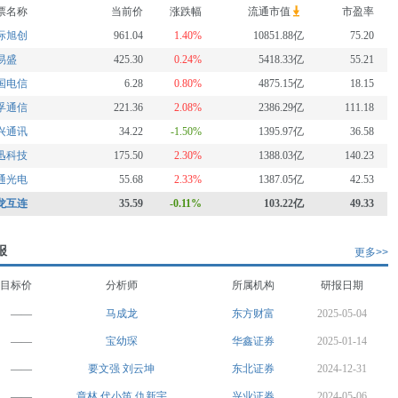
票名称
当前价
涨跌幅
流通市值
市盈率
际旭创
961.04
1.40%
10851.88亿
75.20
易盛
425.30
0.24%
5418.33亿
55.21
国电信
6.28
0.80%
4875.15亿
18.15
孚通信
221.36
2.08%
2386.29亿
111.18
兴通讯
34.22
-1.50%
1395.97亿
36.58
迅科技
175.50
2.30%
1388.03亿
140.23
通光电
55.68
2.33%
1387.05亿
42.53
龙互连
35.59
-0.11%
103.22亿
49.33
报
更多>>
目标价
分析师
所属机构
研报日期
——
马成龙
东方财富
2025-05-04
——
宝幼琛
华鑫证券
2025-01-14
——
要文强
刘云坤
东北证券
2024-12-31
——
章林
代小笛
仇新宇
兴业证券
2024-05-06