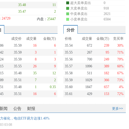
超大卖单卖出
0
35.48
11
大卖单卖出
918
35.47
2
中卖单卖出
2021
：
24729
内盘：
25447
小卖单卖出
6504
细
分价
成交价
成交量
金额(万)
价格
成交量
金额(万)
竞买率
:06
35.59
16
6
35.54
672
239
30%
:42
35.59
3
1
35.55
267
95
71%
:24
35.59
8
3
35.56
700
249
79%
:15
35.55
26
9
35.57
1096
389
60%
:15
35.48
35
12
35.58
511
182
67%
:09
35.51
7
2
35.59
1029
366
73%
:51
35.48
1
0.35
35.60
1847
657
4%
:45
35.51
16
6
35.61
429
153
72%
新闻
公告
财报
更多>>
力催化，电信ETF易方达涨1.40%
-03 03:08