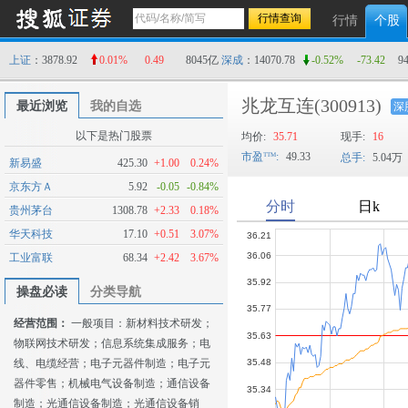
行情
个股
上证
：3878.92
0.01%
0.49
8045亿
深成
：14070.78
-0.52%
-73.42
9
兆龙互连
(300913)
最近浏览
我的自选
深
以下是热门股票
均价:
35.71
现手:
16
市盈
:
49.33
总手:
5.04万
新易盛
425.30
+1.00
0.24%
京东方Ａ
5.92
-0.05
-0.84%
贵州茅台
1308.78
+2.33
0.18%
华天科技
17.10
+0.51
3.07%
工业富联
68.34
+2.42
3.67%
操盘必读
分类导航
经营范围：
一般项目：新材料技术研发；
物联网技术研发；信息系统集成服务；电
线、电缆经营；电子元器件制造；电子元
器件零售；机械电气设备制造；通信设备
制造；光通信设备制造；光通信设备销