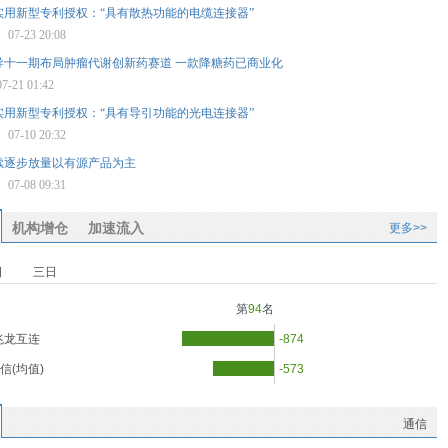
实用新型专利授权：“具有散热功能的电缆连接器”
星
07-23 20:08
导十一期布局肿瘤代谢创新药赛道 一款降糖药已商业化
07-21 01:42
实用新型专利授权：“具有导引功能的光电连接器”
星
07-10 20:32
续逐步放量以有源产品为主
报
07-08 09:31
机构增仓
加速流入
更多>>
日
三日
第
94
名
兆龙互连
-874
信(均值)
-573
通信