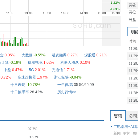
买④
买⑤
外盘
明
时间
11:30
念
0.05%
大数据
-0.55%
融资融券
0.27%
深股通
0.21%
11:29
云计算
-0.19%
机器视觉
1.02%
机器人概念
0.10%
11:29
中盘
0.47%
5G
2.01%
光通信
1.71%
11:29
0.72%
高速连接器
1.97%
浙江板块
-0.04%
11:29
十日表现
-10.78%
一年低/高
35.50/69.99
11:29
十日换手率
28.42%
历史行情>>
11:28
11:28
资讯
公司
广电部署+AI算
97.3%
新闻
财闻
08
-32.6%